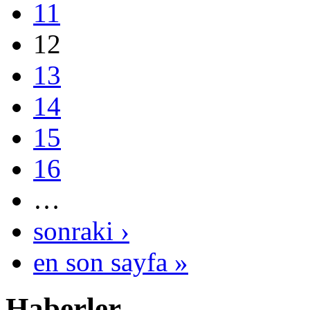
11
12
13
14
15
16
…
sonraki ›
en son sayfa »
Haberler