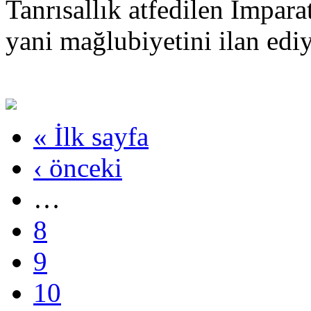
Tanrısallık atfedilen İmpara
yani mağlubiyetini ilan ed
« İlk sayfa
‹ önceki
…
8
9
10