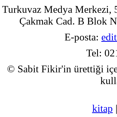
Turkuvaz Medya Merkezi, 5
Çakmak Cad. B Blok No
E-posta:
edi
Tel: 02
© Sabit Fikir'in ürettiği i
kull
kitap