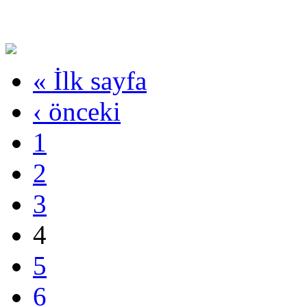
« İlk sayfa
‹ önceki
1
2
3
4
5
6