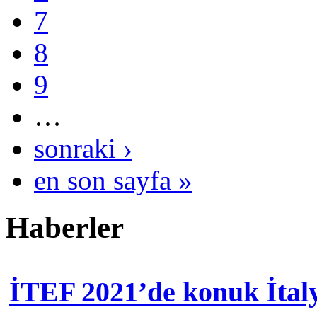
7
8
9
…
sonraki ›
en son sayfa »
Haberler
İTEF 2021’de konuk İtal