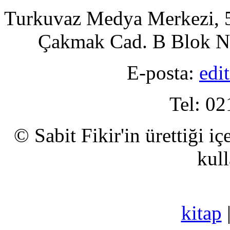
Turkuvaz Medya Merkezi, 5
Çakmak Cad. B Blok No
E-posta:
edi
Tel: 02
© Sabit Fikir'in ürettiği i
kull
kitap