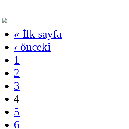
« İlk sayfa
‹ önceki
1
2
3
4
5
6