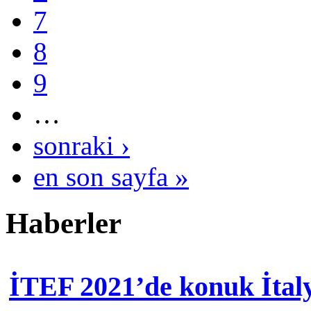
7
8
9
…
sonraki ›
en son sayfa »
Haberler
İTEF 2021’de konuk İtal