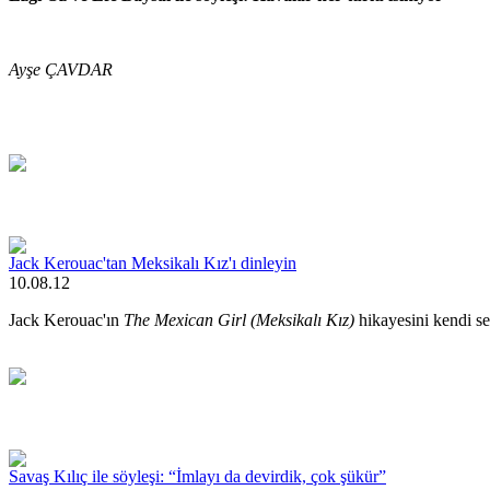
Ayşe ÇAVDAR
Jack Kerouac'tan Meksikalı Kız'ı dinleyin
10.08.12
Jack Kerouac'ın
The Mexican Girl (Meksikalı Kız)
hikayesini kendi se
Savaş Kılıç ile söyleşi: “İmlayı da devirdik, çok şükür”