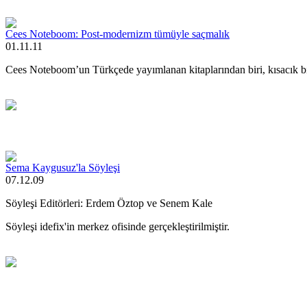
Cees Noteboom: Post-modernizm tümüyle saçmalık
01.11.11
Cees Noteboom’un Türkçede yayımlanan kitaplarından biri, kısacık bi
Sema Kaygusuz'la Söyleşi
07.12.09
Söyleşi Editörleri: Erdem Öztop ve Senem Kale
Söyleşi idefix'in merkez ofisinde gerçekleştirilmiştir.