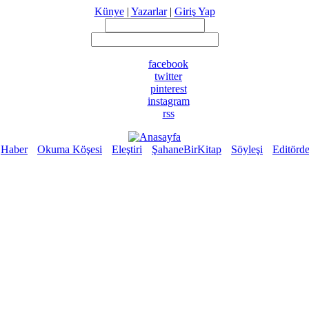
Künye
|
Yazarlar
|
Giriş Yap
facebook
twitter
pinterest
instagram
rss
Haber
Okuma Köşesi
Eleştiri
ŞahaneBirKitap
Söyleşi
Editörd