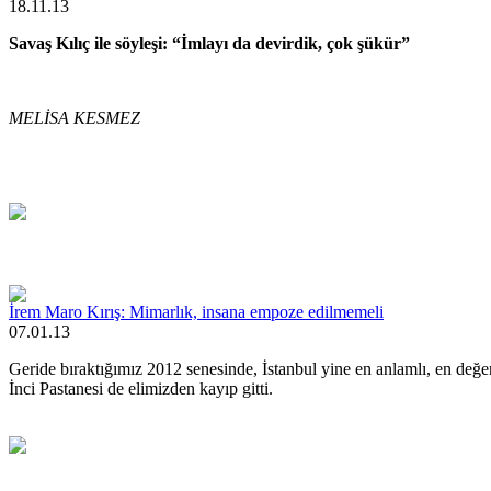
18.11.13
Savaş Kılıç ile söyleşi: “İmlayı da devirdik, çok şükür”
MELİSA KESMEZ
İrem Maro Kırış: Mimarlık, insana empoze edilmemeli
07.01.13
Geride bıraktığımız 2012 senesinde, İstanbul yine en anlamlı, en değe
İnci Pastanesi de elimizden kayıp gitti.