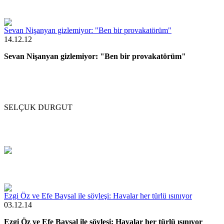
Sevan Nişanyan gizlemiyor: "Ben bir provakatörüm"
14.12.12
Sevan Nişanyan gizlemiyor: "Ben bir provakatörüm"
SELÇUK DURGUT
Ezgi Öz ve Efe Baysal ile söyleşi: Havalar her türlü ısınıyor
03.12.14
Ezgi Öz ve Efe Baysal ile söyleşi: Havalar her türlü ısınıyor