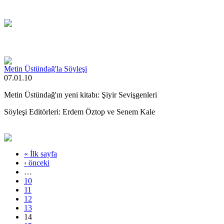
Metin Üstündağ'la Söyleşi
07.01.10
Metin Üstündağ'ın yeni kitabı: Şiyir Sevişgenleri
Söyleşi Editörleri: Erdem Öztop ve Senem Kale
« İlk sayfa
‹ önceki
…
10
11
12
13
14