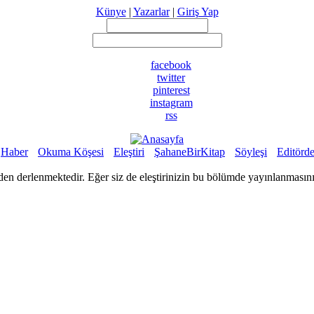
Künye
|
Yazarlar
|
Giriş Yap
facebook
twitter
pinterest
instagram
rss
Haber
Okuma Köşesi
Eleştiri
ŞahaneBirKitap
Söyleşi
Editörd
rden derlenmektedir. Eğer siz de eleştirinizin bu bölümde yayınlanmasını ist