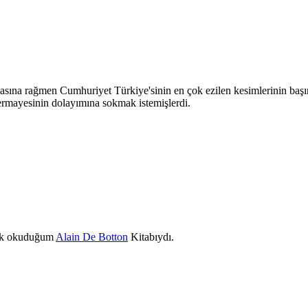
sına rağmen Cumhuriyet Türkiye'sinin en çok ezilen kesimlerinin başında 
ermayesinin dolayımına sokmak istemişlerdi.
 ilk okuduğum
Alain De Botton
Kitabıydı.