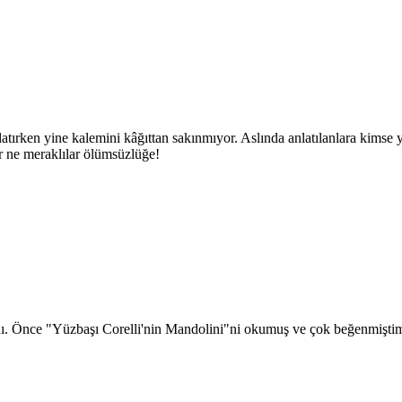
ırken yine kalemini kâğıttan sakınmıyor. Aslında anlatılanlara kimse y
er ne meraklılar ölümsüzlüğe!
Önce "Yüzbaşı Corelli'nin Mandolini"ni okumuş ve çok beğenmiştim. O y