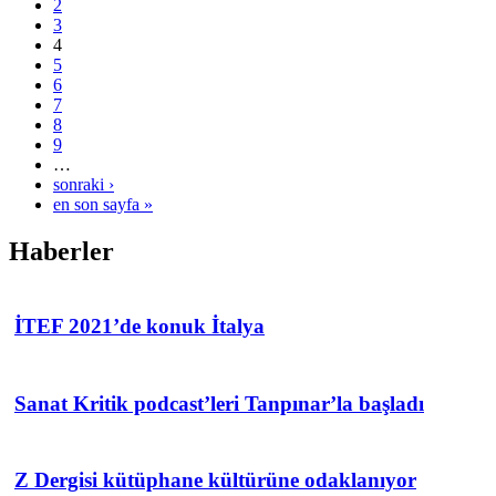
2
3
4
5
6
7
8
9
…
sonraki ›
en son sayfa »
Haberler
İTEF 2021’de konuk İtalya
Sanat Kritik podcast’leri Tanpınar’la başladı
Z Dergisi kütüphane kültürüne odaklanıyor