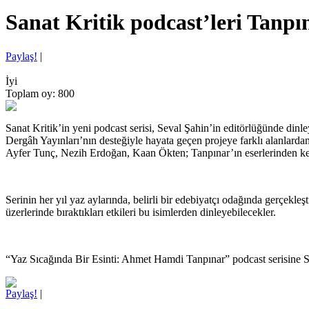
Sanat Kritik podcast’leri Tanpı
Paylaş!
|
İyi
Toplam oy: 800
Sanat Kritik’in yeni podcast serisi, Seval Şahin’in editörlüğünde dinl
Dergâh Yayınları’nın desteğiyle hayata geçen projeye farklı alanlar
Ayfer Tunç, Nezih Erdoğan, Kaan Ökten; Tanpınar’ın eserlerinden kendi
Serinin her yıl yaz aylarında, belirli bir edebiyatçı odağında gerçekleşt
üzerlerinde bıraktıkları etkileri bu isimlerden dinleyebilecekler.
“Yaz Sıcağında Bir Esinti: Ahmet Hamdi Tanpınar” podcast serisine San
Paylaş!
|