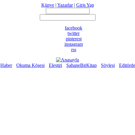
Künye
|
Yazarlar
|
Giriş Yap
facebook
twitter
pinterest
instagram
rss
Haber
Okuma Köşesi
Eleştiri
ŞahaneBirKitap
Söyleşi
Editörd