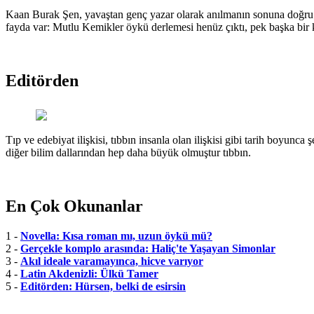
Kaan Burak Şen, yavaştan genç yazar olarak anılmanın sonuna doğru g
fayda var: Mutlu Kemikler öykü derlemesi henüz çıktı, pek başka bir k
Editörden
Tıp ve edebiyat ilişkisi, tıbbın insanla olan ilişkisi gibi tarih boyunca 
diğer bilim dallarından hep daha büyük olmuştur tıbbın.
En Çok Okunanlar
1 -
Novella: Kısa roman mı, uzun öykü mü?
2 -
Gerçekle komplo arasında: Haliç'te Yaşayan Simonlar
3 -
Akıl ideale varamayınca, hicve varıyor
4 -
Latin Akdenizli: Ülkü Tamer
5 -
Editörden: Hürsen, belki de esirsin