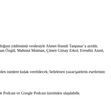
120. doğum yıldönümü vesilesiyle Ahmet Hamdi Tanpınar’a ayrıldı.
, Kayahan Özgül, Mahmut Mutman, Çimen Günay Erkol, Erendüz Atasü,
rden isimlere kulak verebilecek; belirlenen yazar/şairlerin eserlerinin
e Podcast ve Google Podcast üzerinden ulaşılabilir.