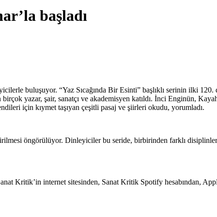
nar’la başladı
eyicilerle buluşuyor. “Yaz Sıcağında Bir Esinti” başlıklı serinin ilki 
dan birçok yazar, şair, sanatçı ve akademisyen katıldı. İnci Enginün
leri için kıymet taşıyan çeşitli pasaj ve şiirleri okudu, yorumladı.
irilmesi öngörülüyor. Dinleyiciler bu seride, birbirinden farklı disiplinle
at Kritik’in internet sitesinden, Sanat Kritik Spotify hesabından, Appl