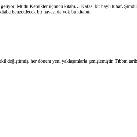
eliyor; Mutlu Kemikler üçüncü kitabı… Kafası bir hayli tuhaf. Şimdile
itaba benzetilecek bir havası da yok bu kitabın.
şekil değiştirmiş, her dönem yeni yaklaşımlarla genişlemiştir. Tıbbın tarih