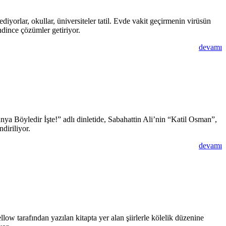
iyorlar, okullar, üniversiteler tatil. Evde vakit geçirmenin virüsün
ndince çözümler getiriyor.
devamı
ünya Böyledir İşte!” adlı dinletide, Sabahattin Ali’nin “Katil Osman”,
diriliyor.
devamı
 tarafından yazılan kitapta yer alan şiirlerle kölelik düzenine