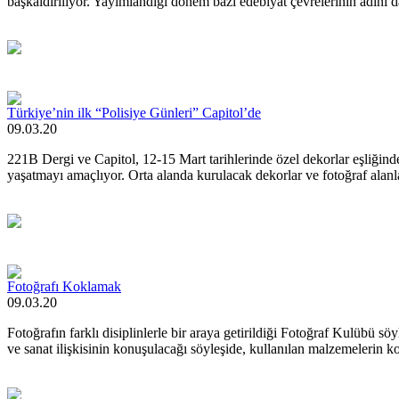
başkaldırılıyor. Yayımlandığı dönem bazı edebiyat çevrelerinin adını 
Türkiye’nin ilk “Polisiye Günleri” Capitol’de
09.03.20
221B Dergi ve Capitol, 12-15 Mart tarihlerinde özel dekorlar eşliğinde 
yaşatmayı amaçlıyor. Orta alanda kurulacak dekorlar ve fotoğraf alanlar
Fotoğrafı Koklamak
09.03.20
Fotoğrafın farklı disiplinlerle bir araya getirildiği Fotoğraf Kulüb
ve sanat ilişkisinin konuşulacağı söyleşide, kullanılan malzemelerin 