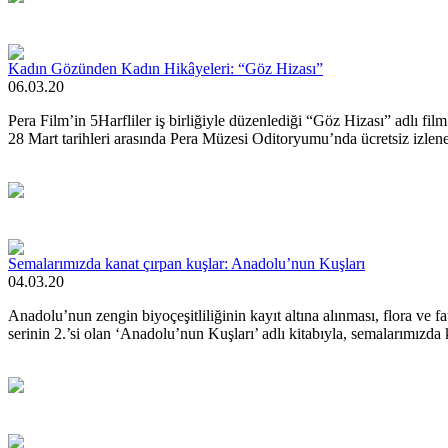
Kadın Gözünden Kadın Hikâyeleri: “Göz Hizası”
06.03.20
Pera Film’in 5Harfliler iş birliğiyle düzenlediği “Göz Hizası” adlı fil
28 Mart tarihleri arasında Pera Müzesi Oditoryumu’nda ücretsiz izleneb
Semalarımızda kanat çırpan kuşlar: Anadolu’nun Kuşları
04.03.20
Anadolu’nun zengin biyoçeşitliliğinin kayıt altına alınması, flora v
serinin 2.’si olan ‘Anadolu’nun Kuşları’ adlı kitabıyla, semalarımızda k