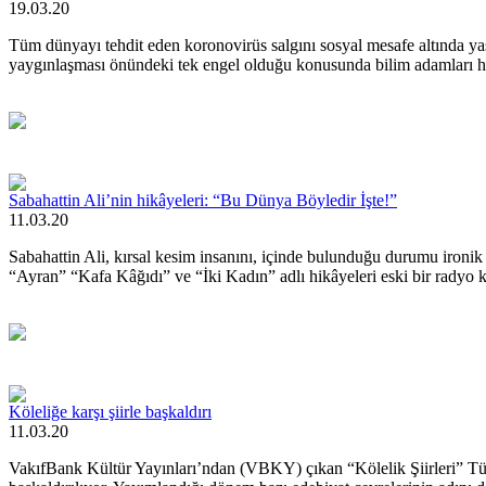
19.03.20
Tüm dünyayı tehdit eden koronovirüs salgını sosyal mesafe altında yaşam
yaygınlaşması önündeki tek engel olduğu konusunda bilim adamları hemf
Sabahattin Ali’nin hikâyeleri: “Bu Dünya Böyledir İşte!”
11.03.20
Sabahattin Ali, kırsal kesim insanını, içinde bulunduğu durumu ironik v
“Ayran” “Kafa Kâğıdı” ve “İki Kadın” adlı hikâyeleri eski bir radyo ka
Köleliğe karşı şiirle başkaldırı
11.03.20
VakıfBank Kültür Yayınları’ndan (VBKY) çıkan “Kölelik Şiirleri” Türk