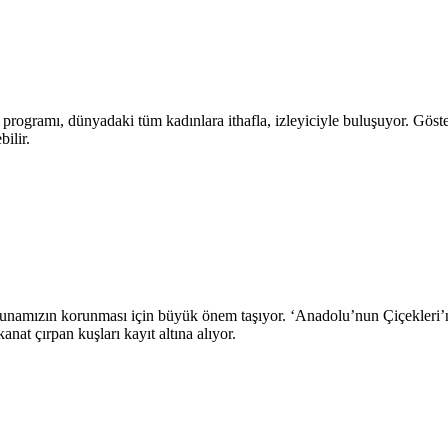
m programı, dünyadaki tüm kadınlara ithafla, izleyiciyle buluşuyor. Göste
ilir.
e faunamızın korunması için büyük önem taşıyor. ‘Anadolu’nun Çiçekler
anat çırpan kuşları kayıt altına alıyor.