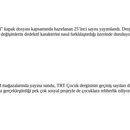
mi” kapak dosyası kapsamında hazırlanan 25’inci sayısı yayımlandı. Derg
eğişimlerin dedektif karakterini nasıl farklılaştırdığı üzerinde duruluyo
zalarında yayına sundu, TRT Çocuk dergisinin geçmiş sayıları da ka
a gerçekleştirdiği pek çok sosyal projeyle de çocuklara rehberlik ediyor