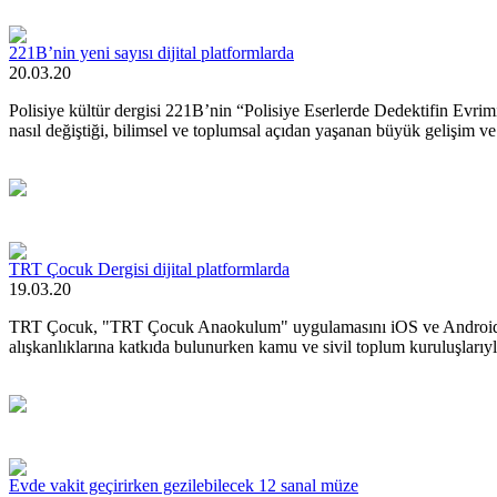
221B’nin yeni sayısı dijital platformlarda
20.03.20
Polisiye kültür dergisi 221B’nin “Polisiye Eserlerde Dedektifin Evri
nasıl değiştiği, bilimsel ve toplumsal açıdan yaşanan büyük gelişim ve d
TRT Çocuk Dergisi dijital platformlarda
19.03.20
TRT Çocuk, "TRT Çocuk Anaokulum" uygulamasını iOS ve Android mağa
alışkanlıklarına katkıda bulunurken kamu ve sivil toplum kuruluşlarıyl
Evde vakit geçirirken gezilebilecek 12 sanal müze