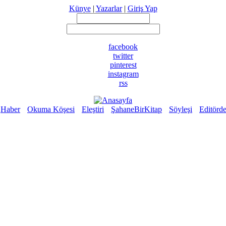
Künye
|
Yazarlar
|
Giriş Yap
facebook
twitter
pinterest
instagram
rss
Haber
Okuma Köşesi
Eleştiri
ŞahaneBirKitap
Söyleşi
Editörd