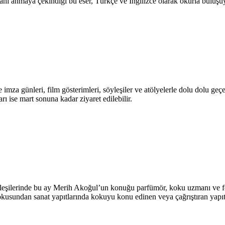
dahi anmaya çekindiği bu eser, Türkçe ve İngilizce olarak okurla buluşu
imza günleri, film gösterimleri, söyleşiler ve atölyelerle dolu dolu geç
ı ise mart sonuna kadar ziyaret edilebilir.
ü söyleşilerinde bu ay Merih Akoğul’un konuğu parfümör, koku uzmanı ve
kokusundan sanat yapıtlarında kokuyu konu edinen veya çağrıştıran yapıt