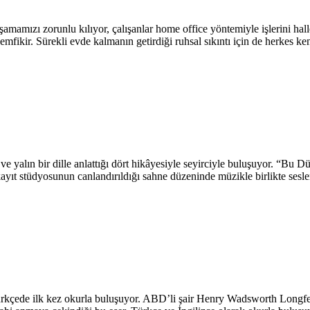
amızı zorunlu kılıyor, çalışanlar home office yöntemiyle işlerini halled
ikir. Sürekli evde kalmanın getirdiği ruhsal sıkıntı için de herkes ke
e yalın bir dille anlattığı dört hikâyesiyle seyirciyle buluşuyor. “Bu D
yıt stüdyosunun canlandırıldığı sahne düzeninde müzikle birlikte seslen
çede ilk kez okurla buluşuyor. ABD’li şair Henry Wadsworth Longfellow