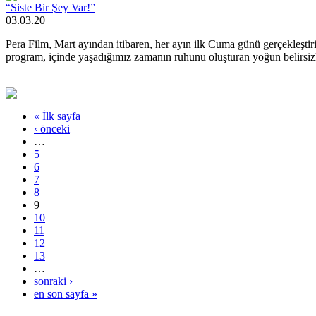
“Siste Bir Şey Var!”
03.03.20
Pera Film, Mart ayından itibaren, her ayın ilk Cuma günü gerçekleştiri
program, içinde yaşadığımız zamanın ruhunu oluşturan yoğun belirsizlik
« İlk sayfa
‹ önceki
…
5
6
7
8
9
10
11
12
13
…
sonraki ›
en son sayfa »