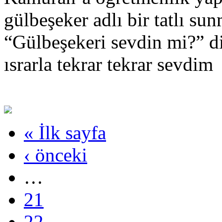
gülbeşeker adlı bir tatlı 
“Gülbeşekeri sevdin mi?” d
ısrarla tekrar tekrar sevdim
« İlk sayfa
‹ önceki
…
21
22