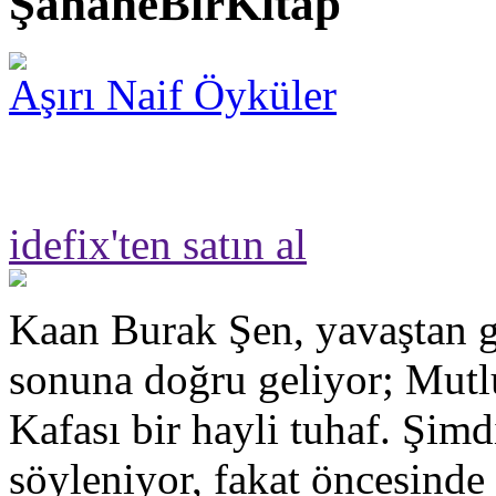
ŞahaneBirKitap
Aşırı Naif Öyküler
idefix'ten satın al
Kaan Burak Şen, yavaştan g
sonuna doğru geliyor; Mut
Kafası bir hayli tuhaf. Şimd
söyleniyor, fakat öncesinde