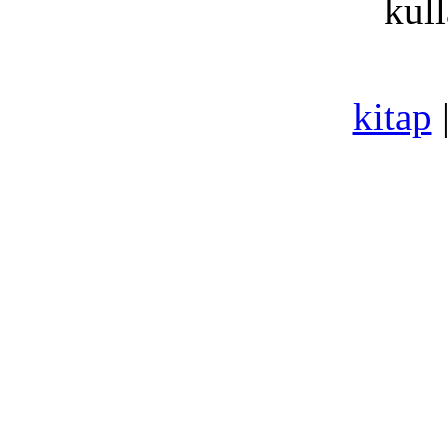
kull
kitap