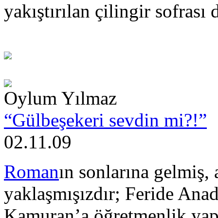
yakıştırılan çilingir sofrası 
Oylum Yılmaz
“Gülbeşekeri sevdin mi?!”
02.11.09
Roman
ın sonlarına gelmiş
yaklaşmışızdır; Feride Ana
Kamuran’a öğretmenlik yapt