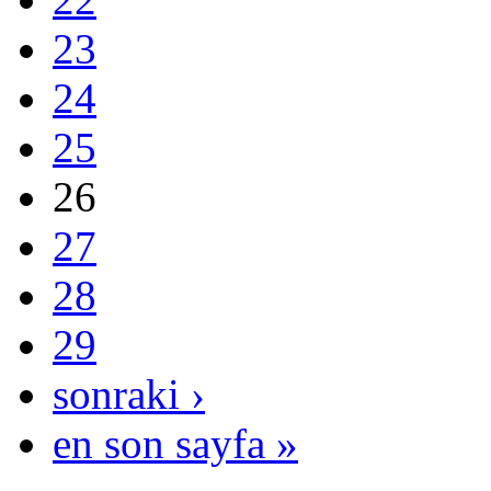
23
24
25
26
27
28
29
sonraki ›
en son sayfa »