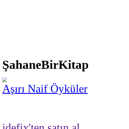
ŞahaneBirKitap
Aşırı Naif Öyküler
idefix'ten satın al