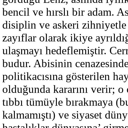
bencil ve hırslı bir adam. A
disiplin ve askeri zihniyetl
zayıflar olarak ikiye ayrıl
ulaşmayı hedeflemiştir. Cer
budur. Abisinin cenazesinde 
politikacısına gösterilen ha
olduğunda kararını verir; o 
tıbbı tümüyle bırakmaya (bu
kalmamıştı) ve siyaset düny
hastalıklar dünyasına’ girme