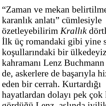
“Zaman ve mekan belirtilm
karanlık anlatı” cümlesiyle
özetleyebilirim
Krallık
dört
İlk üç romandaki gibi yine 
koşullarındaki bir ülkedey
kahramanı Lenz Buchmann s
de, askerlere de başarıyla h
eden bir cerrah. Kurtardığı
hayatlardan dolayı pek çok k
gördüğü Lenz, aslında iyil