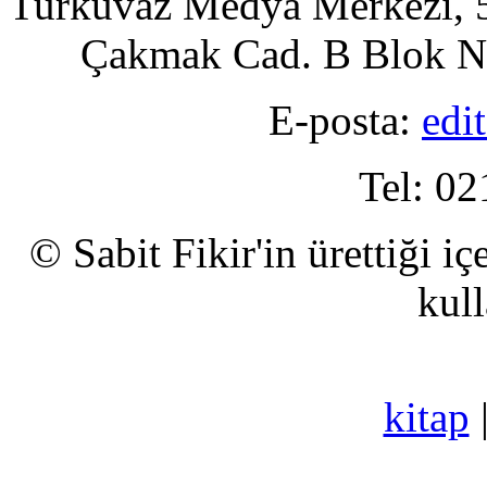
Turkuvaz Medya Merkezi, 5
Çakmak Cad. B Blok No
E-posta:
edi
Tel: 02
© Sabit Fikir'in ürettiği i
kull
kitap