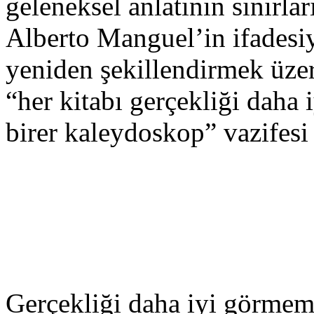
geleneksel anlatının sınırlar
Alberto Manguel’in ifadesiy
yeniden şekillendirmek üzer
“her kitabı gerçekliği daha
birer kaleydoskop” vazifesi
Gerçekliği daha iyi görmemi