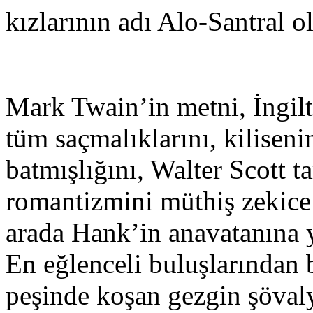
kızlarının adı Alo-Santral ol
Mark Twain’in metni, İngil
tüm saçmalıklarını, kilisenin
batmışlığını, Walter Scott ta
romantizmini müthiş zekice 
arada Hank’in anavatanına yö
En eğlenceli buluşlarından b
peşinde koşan gezgin şövaly