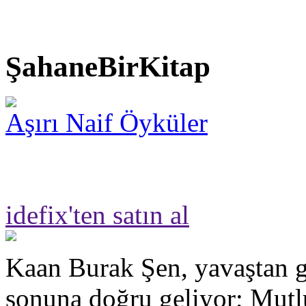
ŞahaneBirKitap
Aşırı Naif Öyküler
idefix'ten satın al
Kaan Burak Şen, yavaştan g
sonuna doğru geliyor; Mut