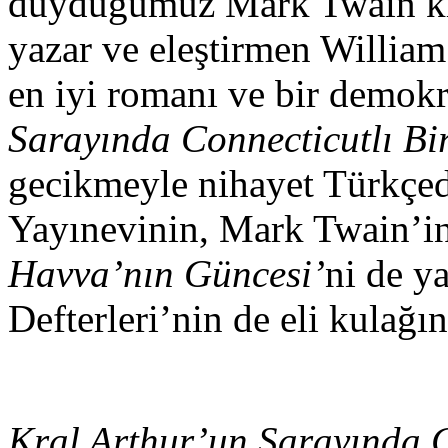
duyduğumuz Mark Twain klas
yazar ve eleştirmen Willia
en iyi romanı ve bir demokr
Sarayında Connecticutlı Bi
gecikmeyle nihayet Türkçed
Yayınevinin, Mark Twain’in
Havva’nın Güncesi’
ni de y
Defterleri’nin de eli kulağı
Kral Arthur’un Sarayında C