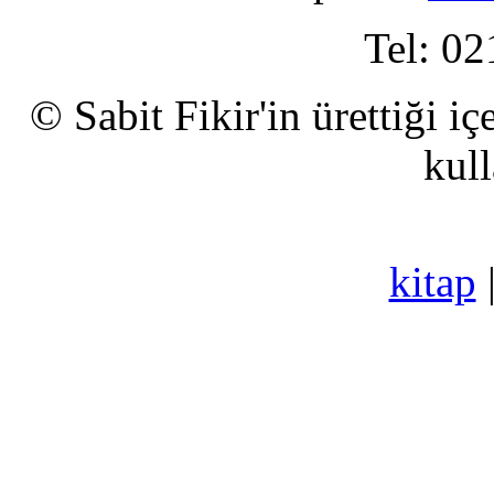
Tel: 02
© Sabit Fikir'in ürettiği i
kull
kitap