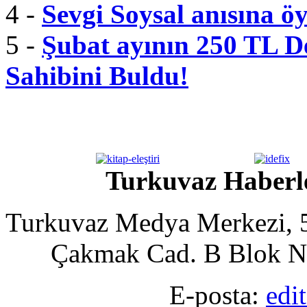
4 -
Sevgi Soysal anısına ö
5 -
Şubat ayının 250 TL De
Sahibini Buldu!
Turkuvaz Haberle
Turkuvaz Medya Merkezi, 5
Çakmak Cad. B Blok No
E-posta:
edi