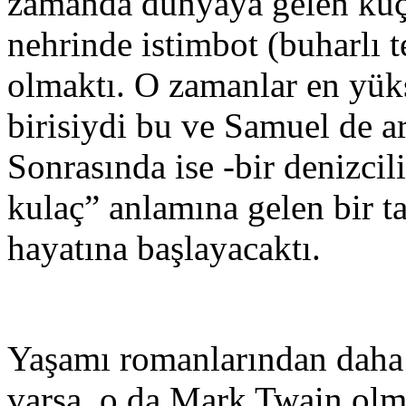
zamanda dünyaya gelen küçü
nehrinde istimbot (buharlı t
olmaktı. O zamanlar en yük
birisiydi bu ve Samuel de a
Sonrasında ise -bir denizcili
kulaç” anlamına gelen bir 
hayatına başlayacaktı.
Yaşamı romanlarından daha r
varsa, o da Mark Twain olma