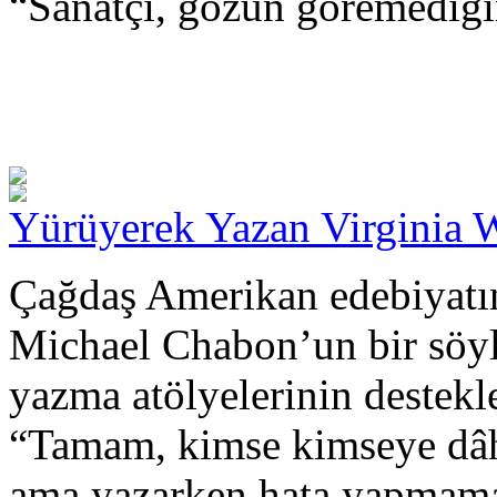
“Sanatçı, gözün göremediği
Yürüyerek Yazan Virginia 
Çağdaş Amerikan edebiyatın
Michael Chabon’un bir söyle
yazma atölyelerinin destekl
“Tamam, kimse kimseye dâh
ama yazarken hata yapmama