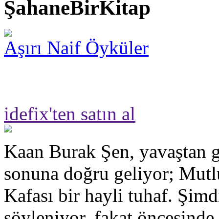
ŞahaneBirKitap
Aşırı Naif Öyküler
idefix'ten satın al
Kaan Burak Şen, yavaştan g
sonuna doğru geliyor; Mut
Kafası bir hayli tuhaf. Şimd
söyleniyor, fakat öncesinde