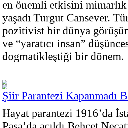
en önemli etkisini mimarlık
yaşadı Turgut Cansever. Tü
pozitivist bir dünya görüşü
ve “yaratıcı insan” düşünce
dogmatikleştiği bir dönem.
Şiir Parantezi Kapanmadı Be
Hayat parantezi 1916’da İst
Paşa’da açıldı Behçet Necati