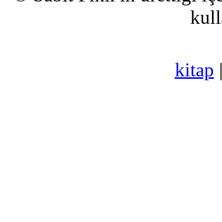
kull
kitap