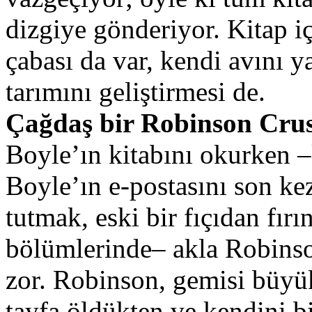
dizgiye gönderiyor. Kitap 
çabası da var, kendi avını y
tarımını geliştirmesi de.
Çağdaş bir Robinson Cru
Boyle’ın kitabını okurken –
Boyle’ın e-postasını son kez
tutmak, eski bir fıçıdan fırı
bölümlerinde– akla Robins
zor. Robinson, gemisi büyük
tayfa öldükten ve kendini b