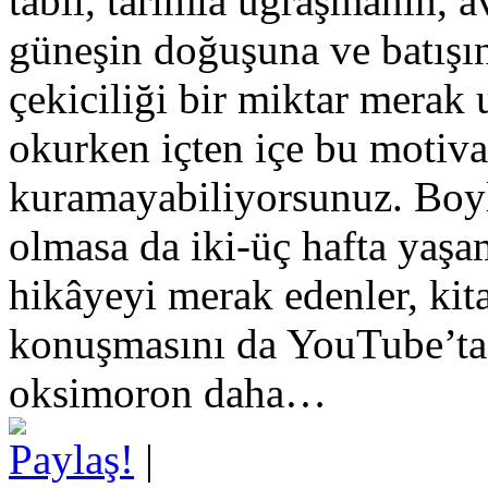
tabii, tarımla uğraşmanın, 
güneşin doğuşuna ve batışı
çekiciliği bir miktar merak 
okurken içten içe bu motiv
kuramayabiliyorsunuz. Boyl
olmasa da iki-üç hafta yaşam
hikâyeyi merak edenler, kita
konuşmasını da YouTube’ta b
oksimoron daha…
Paylaş!
|