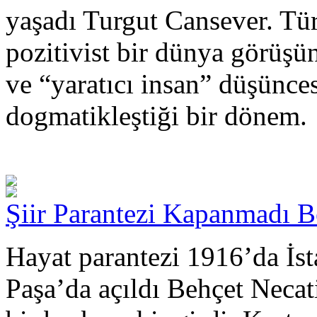
yaşadı Turgut Cansever. Tü
pozitivist bir dünya görüşü
ve “yaratıcı insan” düşünce
dogmatikleştiği bir dönem.
Şiir Parantezi Kapanmadı Be
Hayat parantezi 1916’da İst
Paşa’da açıldı Behçet Necati