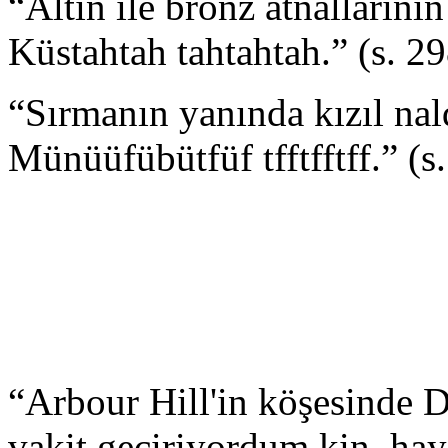
“Altın ile bronz atnallarının ç
Küstahtah tahtahtah.” (s. 29
“Sırmanın yanında kızıl nal
Münüüfübütfüf tfftfftff.” (s
“Arbour Hill'in köşesinde D
vakit geçiriyordum kin, ha