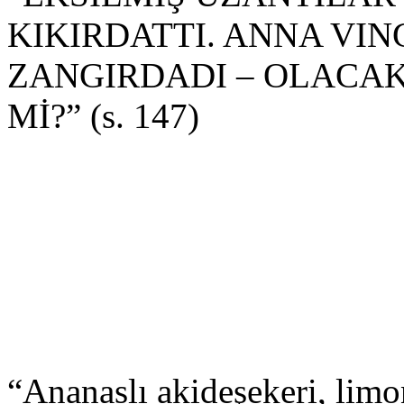
KIKIRDATTI. ANNA VI
ZANGIRDADI – OLACAK
Mİ?” (s. 147)
“Ananaslı akideşekeri, lim