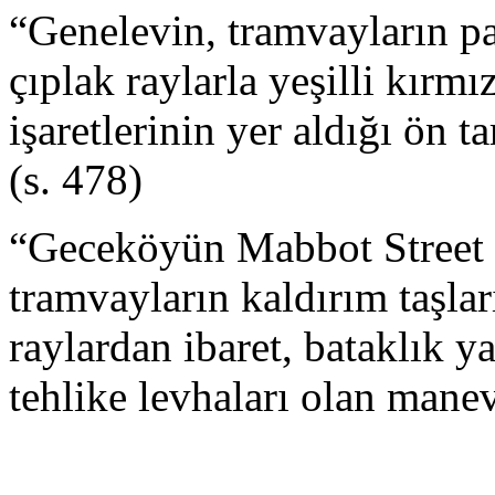
“Genelevin, tramvayların p
çıplak raylarla yeşilli kırmızı
işaretlerinin yer aldığı ön t
(s. 478)
“Geceköyün Mabbot Street gi
tramvayların kaldırım taşla
raylardan ibaret, bataklık ya
tehlike levhaları olan manev