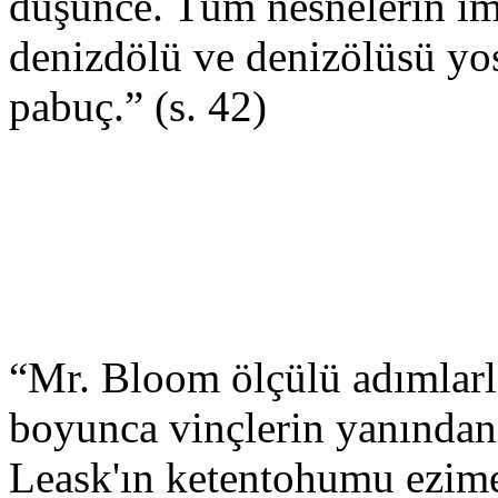
düşünce. Tüm nesnelerin im
denizdölü ve denizölüsü yosu
pabuç.” (s. 42)
“Mr. Bloom ölçülü adımlarl
boyunca vinçlerin yanından 
Leask'ın ketentohumu ezimev