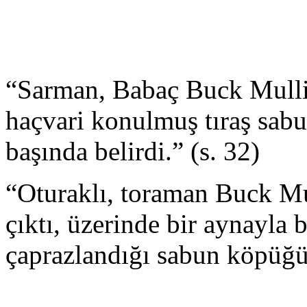
“Sarman, Babaç Buck Mullig
haçvari konulmuş tıraş sab
başında belirdi.” (s. 32)
“Oturaklı, toraman Buck Mu
çıktı, üzerinde bir aynayla b
çaprazlandığı sabun köpüğü d