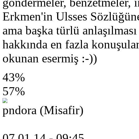
göndermeler, benzetmeler, in
Erkmen'in Ulsses Sözlüğüne
ama başka türlü anlaşılmas
hakkında en fazla konuşula
okunan esermiş :-))
43%
57%
pndora (Misafir)
07.01.14 - 09:45