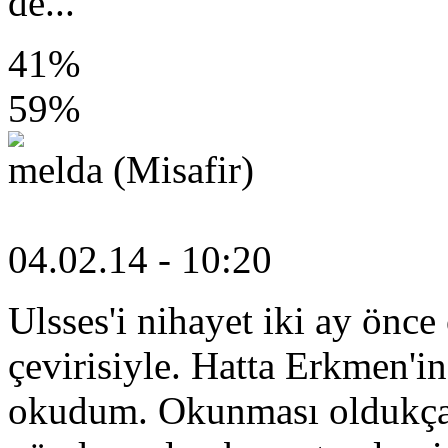
de...
41%
59%
melda (Misafir)
04.02.14 - 10:20
Ulsses'i nihayet iki ay ön
çevirisiyle. Hatta Erkmen'in
okudum. Okunması oldukça z