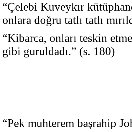
“Çelebi Kuveykır kütüphanec
onlara doğru tatlı tatlı mırı
“Kibarca, onları teskin etm
gibi guruldadı.” (s. 180)
“Pek muhterem başrahip Joh