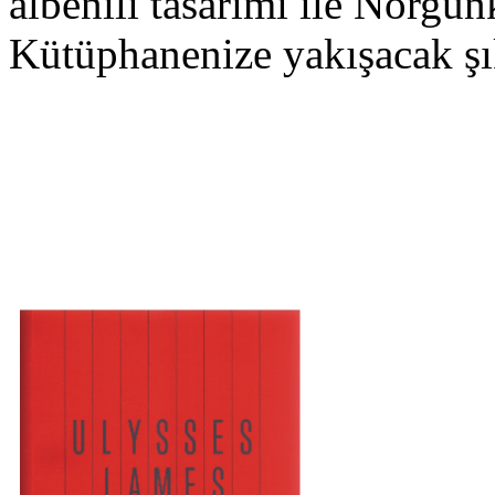
albenili tasarımı ile Norgun
Kütüphanenize yakışacak şı