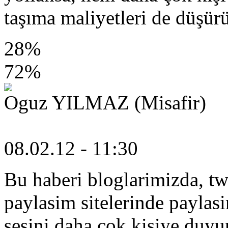
taşıma maliyetleri de düşü
28%
72%
Oguz YILMAZ (Misafir)
08.02.12 - 11:30
Bu haberi bloglarimizda, tw
paylasim sitelerinde paylas
sesini daha cok kisiye duyur