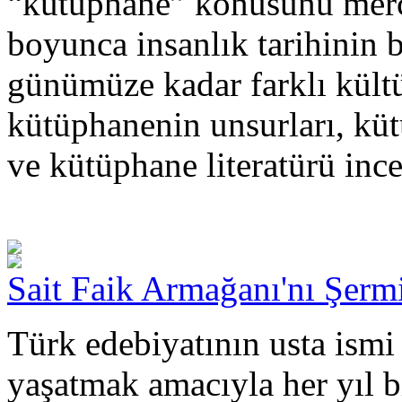
“kütüphane” konusunu merce
boyunca insanlık tarihinin 
günümüze kadar farklı kültü
kütüphanenin unsurları, küt
ve kütüphane literatürü inc
Sait Faik Armağanı'nı Şerm
Türk edebiyatının usta ismi 
yaşatmak amacıyla her yıl b