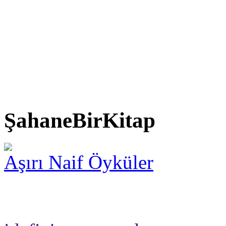
ŞahaneBirKitap
Aşırı Naif Öyküler