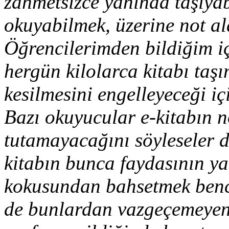
zahmetsizce yanında taşıyab
okuyabilmek, üzerine not al
Öğrencilerimden bildiğim iç
hergün kilolarca kitabı taş
kesilmesini engelleyeceği i
Bazı okuyucular e-kitabın n
tutamayacağını söyleseler 
kitabın bunca faydasının ya
kokusundan bahsetmek bence
de bunlardan vazgeçemeyen o