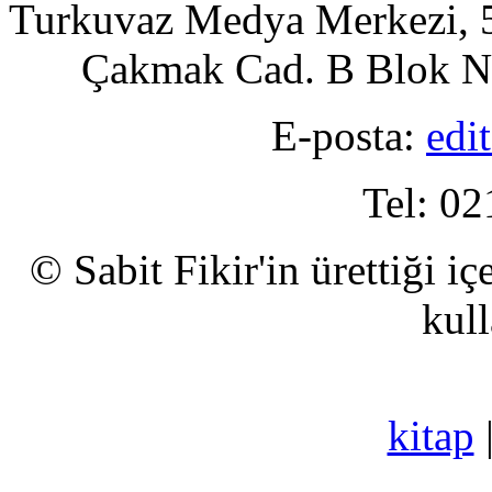
Turkuvaz Medya Merkezi, 5
Çakmak Cad. B Blok No
E-posta:
edi
Tel: 02
© Sabit Fikir'in ürettiği i
kull
kitap