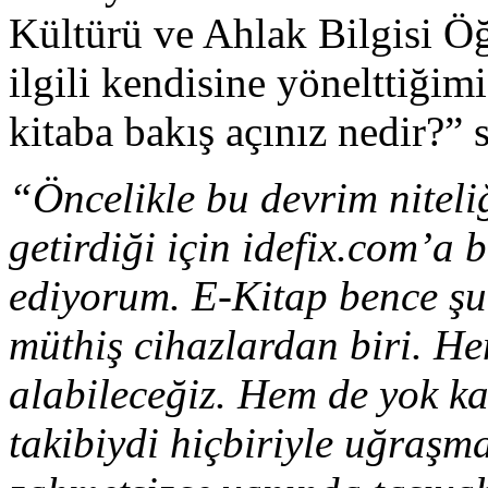
Kültürü ve Ahlak Bilgisi Ö
ilgili kendisine yönelttiğim
kitaba bakış açınız nedir?” 
“Öncelikle bu devrim niteli
getirdiği için idefix.com’a 
ediyorum. E-Kitap bence şu
müthiş cihazlardan biri. Hem
alabileceğiz. Hem de yok k
takibiydi hiçbiriyle uğraşma