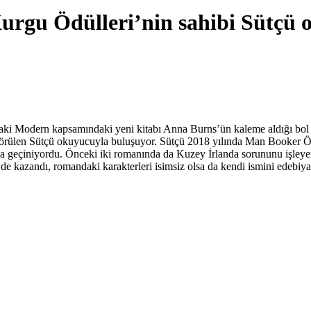
urgu Ödülleri’nin sahibi Sütçü
i İthaki Modern kapsamındaki yeni kitabı Anna Burns’ün kaleme aldığı
görülen Sütçü okuyucuyla buluşuyor. Sütçü 2018 yılında Man Booker Öd
la geçiniyordu. Önceki iki romanında da Kuzey İrlanda sorununu işleyen
 kazandı, romandaki karakterleri isimsiz olsa da kendi ismini edebiyat
ı.