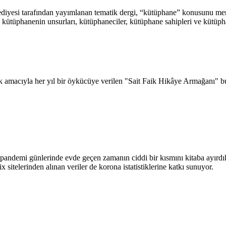
ediyesi tarafından yayımlanan tematik dergi, “kütüphane” konusunu merce
kütüphanenin unsurları, kütüphaneciler, kütüphane sahipleri ve kütüpha
ak amacıyla her yıl bir öykücüye verilen "Sait Faik Hikâye Armağanı" b
ki pandemi günlerinde evde geçen zamanın ciddi bir kısmını kitaba ayı
sitelerinden alınan veriler de korona istatistiklerine katkı sunuyor.