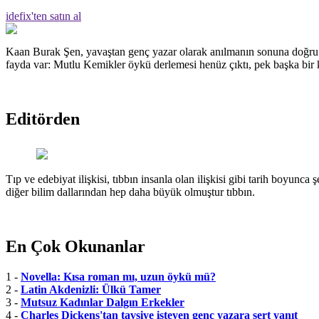
idefix'ten satın al
Kaan Burak Şen, yavaştan genç yazar olarak anılmanın sonuna doğru g
fayda var: Mutlu Kemikler öykü derlemesi henüz çıktı, pek başka bir k
Editörden
Tıp ve edebiyat ilişkisi, tıbbın insanla olan ilişkisi gibi tarih boyunca 
diğer bilim dallarından hep daha büyük olmuştur tıbbın.
En Çok Okunanlar
1 -
Novella: Kısa roman mı, uzun öykü mü?
2 -
Latin Akdenizli: Ülkü Tamer
3 -
Mutsuz Kadınlar Dalgın Erkekler
4 -
Charles Dickens'tan tavsiye isteyen genç yazara sert yanıt