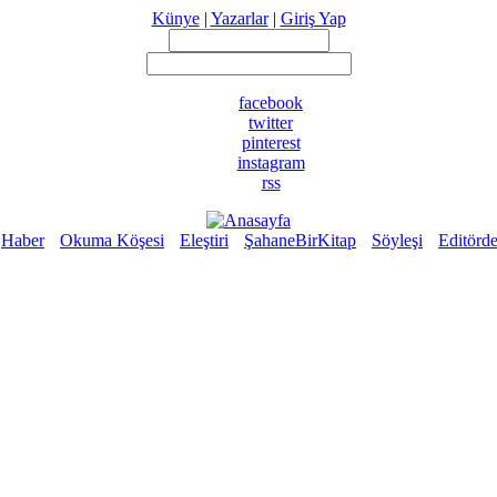
Künye
|
Yazarlar
|
Giriş Yap
facebook
twitter
pinterest
instagram
rss
Haber
Okuma Köşesi
Eleştiri
ŞahaneBirKitap
Söyleşi
Editörd