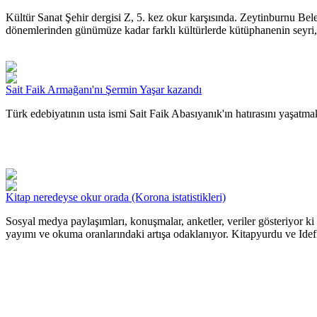
Kültür Sanat Şehir dergisi Z, 5. kez okur karşısında. Zeytinburnu Bel
dönemlerinden günümüze kadar farklı kültürlerde kütüphanenin seyri, 
Sait Faik Armağanı'nı Şermin Yaşar kazandı
Türk edebiyatının usta ismi Sait Faik Abasıyanık'ın hatırasını yaşatm
Kitap neredeyse okur orada (Korona istatistikleri)
Sosyal medya paylaşımları, konuşmalar, anketler, veriler gösteriyor 
yayımı ve okuma oranlarındaki artışa odaklanıyor. Kitapyurdu ve Idefix 