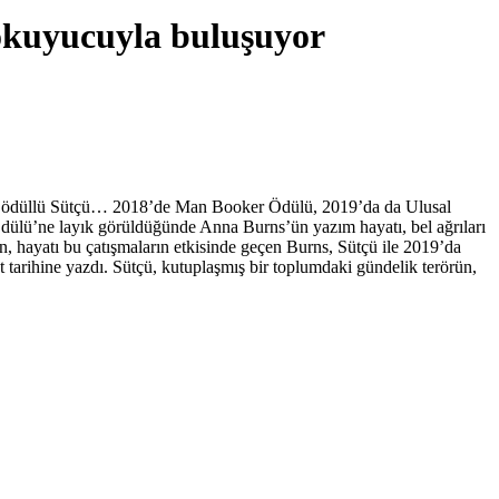
 okuyucuyla buluşuyor
 bol ödüllü Sütçü… 2018’de Man Booker Ödülü, 2019’da da Ulusal
ülü’ne layık görüldüğünde Anna Burns’ün yazım hayatı, bel ağrıları
, hayatı bu çatışmaların etkisinde geçen Burns, Sütçü ile 2019’da
 tarihine yazdı. Sütçü, kutuplaşmış bir toplumdaki gündelik terörün,