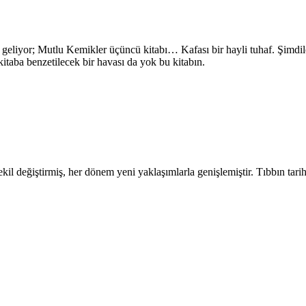
eliyor; Mutlu Kemikler üçüncü kitabı… Kafası bir hayli tuhaf. Şimdile
itaba benzetilecek bir havası da yok bu kitabın.
şekil değiştirmiş, her dönem yeni yaklaşımlarla genişlemiştir. Tıbbın tarih