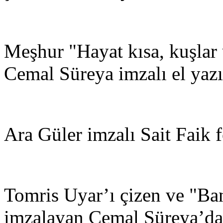
Meşhur "Hayat kısa, kuşlar u
Cemal Süreya imzalı el yazıs
Ara Güler imzalı Sait Faik f
Tomris Uyar’ı çizen ve "Bank
imzalayan Cemal Süreya’dan