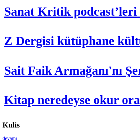
Sanat Kritik podcast’leri
Z Dergisi kütüphane kül
Sait Faik Armağanı'nı Ş
Kitap neredeyse okur orad
Kulis
devamı