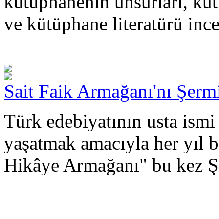
kütüphanenin unsurları, küt
ve kütüphane literatürü inc
Sait Faik Armağanı'nı Şerm
Türk edebiyatının usta ismi 
yaşatmak amacıyla her yıl b
Hikâye Armağanı" bu kez Şe