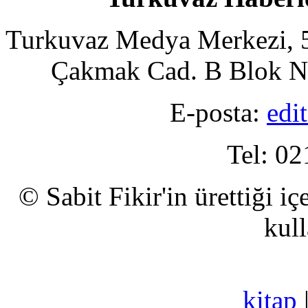
Turkuvaz Medya Merkezi, 5
Çakmak Cad. B Blok No
E-posta:
edi
Tel: 02
© Sabit Fikir'in ürettiği i
kull
kitap