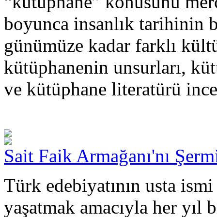
“kütüphane” konusunu merce
boyunca insanlık tarihinin 
günümüze kadar farklı kültü
kütüphanenin unsurları, küt
ve kütüphane literatürü inc
Sait Faik Armağanı'nı Şerm
Türk edebiyatının usta ismi 
yaşatmak amacıyla her yıl b