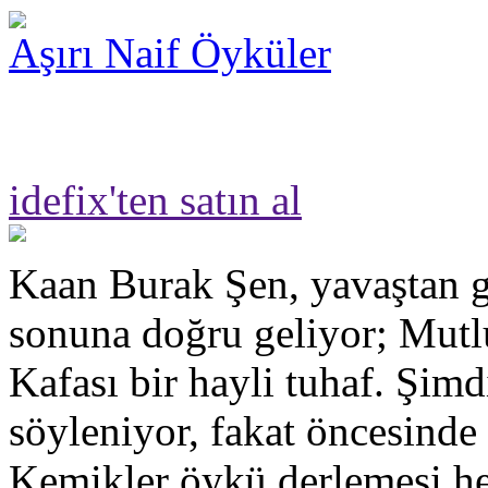
Aşırı Naif Öyküler
idefix'ten satın al
Kaan Burak Şen, yavaştan g
sonuna doğru geliyor; Mut
Kafası bir hayli tuhaf. Şimd
söyleniyor, fakat öncesinde
Kemikler öykü derlemesi hen