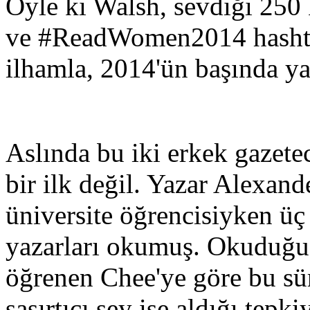
Öyle ki Walsh, sevdiği 250 k
ve #ReadWomen2014 hashtag
ilhamla, 2014'ün başında yar
Aslında bu iki erkek gazetec
bir ilk değil. Yazar Alexan
üniversite öğrencisiyken ü
yazarları okumuş. Okuduğu 
öğrenen Chee'ye göre bu sür
şaşırtıcı şey ise aldığı tep