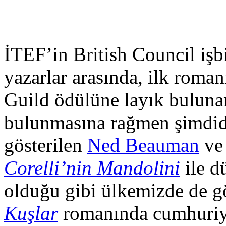
İTEF’in British Council işbi
yazarlar arasında, ilk roma
Guild ödülüne layık bulunan
bulunmasına rağmen şimdi
gösterilen
Ned Beauman
ve
Corelli’nin Mandolini
ile d
olduğu gibi ülkemizde de g
Kuşlar
romanında cumhuriye