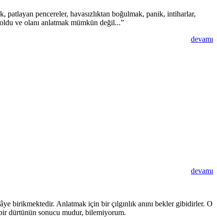
 patlayan pencereler, havasızlıktan boğulmak, panik, intiharlar,
 oldu ve olanı anlatmak mümkün değil...”
devamı
devamı
 birikmektedir. Anlatmak için bir çılgınlık anını bekler gibidirler. O
le bir dürtünün sonucu mudur, bilemiyorum.