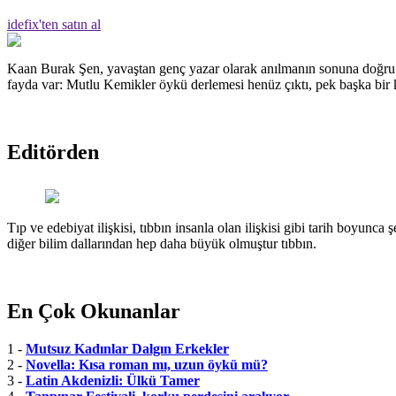
idefix'ten satın al
Kaan Burak Şen, yavaştan genç yazar olarak anılmanın sonuna doğru g
fayda var: Mutlu Kemikler öykü derlemesi henüz çıktı, pek başka bir k
Editörden
Tıp ve edebiyat ilişkisi, tıbbın insanla olan ilişkisi gibi tarih boyunca 
diğer bilim dallarından hep daha büyük olmuştur tıbbın.
En Çok Okunanlar
1 -
Mutsuz Kadınlar Dalgın Erkekler
2 -
Novella: Kısa roman mı, uzun öykü mü?
3 -
Latin Akdenizli: Ülkü Tamer