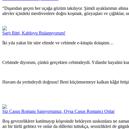
“Dışarıdan geçen her uçağa gözüm takılıyor. Şimdi ayaklarımın altına 
alevler içindeki merdivenlere doğru koşmak, gözyaşları ve çığlıklar,
Şarjı Bitti, Kabloyu Bulamıyorum!
İki yıla yakın bir süre elimde ve cebimde e-kitapla dolaştım…
Cebimde diyorum, çünkü gerçekten cebimdeydi. Yıllardır hayalini kur
Havam da yerindeydi doğrusu! Beni küçümsemeye kalkan kâğıt fetişis
Siz Casus Romanı Sanıyorsunuz, Oysa Casus Romancı Onlar
Boş gevezeliklere katılmayıp köşesinde bekleyen suskunlara ne zaman b
an bir türlü gelmez ve onlar da dillerini tuttukça, sessizlikleri de 