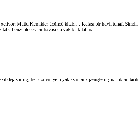
eliyor; Mutlu Kemikler üçüncü kitabı… Kafası bir hayli tuhaf. Şimdile
itaba benzetilecek bir havası da yok bu kitabın.
şekil değiştirmiş, her dönem yeni yaklaşımlarla genişlemiştir. Tıbbın tarih