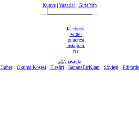
Künye
|
Yazarlar
|
Giriş Yap
facebook
twitter
pinterest
instagram
rss
Haber
Okuma Köşesi
Eleştiri
ŞahaneBirKitap
Söyleşi
Editörd