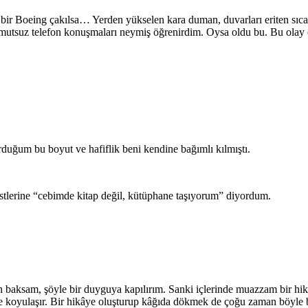
bir Boeing çakılsa… Yerden yükselen kara duman, duvarları eriten sıcak,
 umutsuz telefon konuşmaları neymiş öğrenirdim. Oysa oldu bu. Bu olay
duğum bu boyut ve hafiflik beni kendine bağımlı kılmıştı.
tlerine “cebimde kitap değil, kütüphane taşıyorum” diyordum.
aksam, şöyle bir duyguya kapılırım. Sanki içlerinde muazzam bir hikâye
gitgide koyulaşır. Bir hikâye oluşturup kâğıda dökmek de çoğu zaman böy