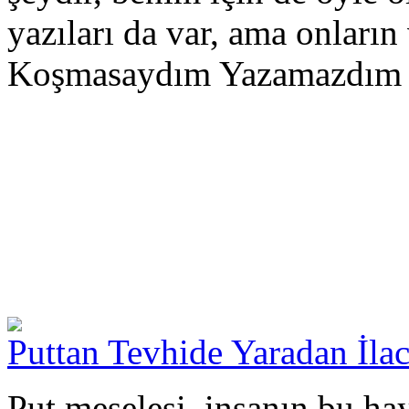
yazıları da var, ama onların 
Koşmasaydım Yazamazdım d
Puttan Tevhide Yaradan İla
Put meselesi, insanın bu ha