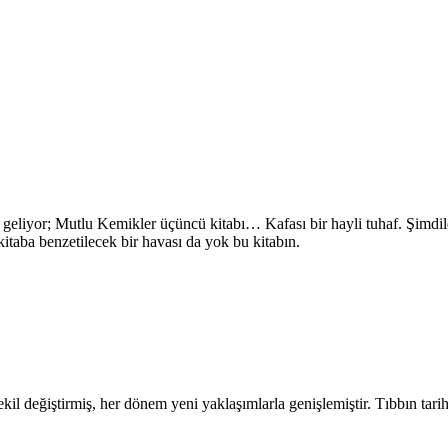
eliyor; Mutlu Kemikler üçüncü kitabı… Kafası bir hayli tuhaf. Şimdile
itaba benzetilecek bir havası da yok bu kitabın.
şekil değiştirmiş, her dönem yeni yaklaşımlarla genişlemiştir. Tıbbın tarih