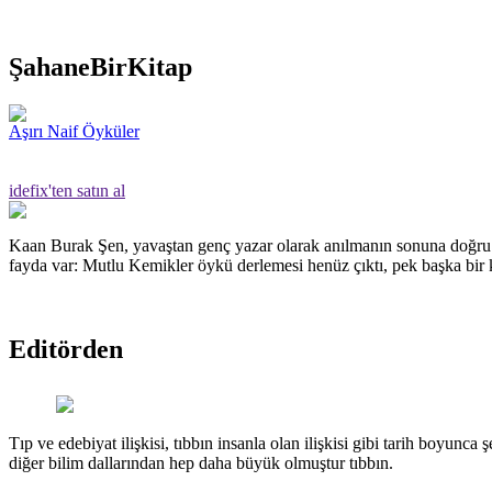
ŞahaneBirKitap
Aşırı Naif Öyküler
idefix'ten satın al
Kaan Burak Şen, yavaştan genç yazar olarak anılmanın sonuna doğru g
fayda var: Mutlu Kemikler öykü derlemesi henüz çıktı, pek başka bir k
Editörden
Tıp ve edebiyat ilişkisi, tıbbın insanla olan ilişkisi gibi tarih boyunca 
diğer bilim dallarından hep daha büyük olmuştur tıbbın.