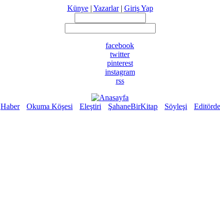
Künye
|
Yazarlar
|
Giriş Yap
facebook
twitter
pinterest
instagram
rss
Haber
Okuma Köşesi
Eleştiri
ŞahaneBirKitap
Söyleşi
Editörd