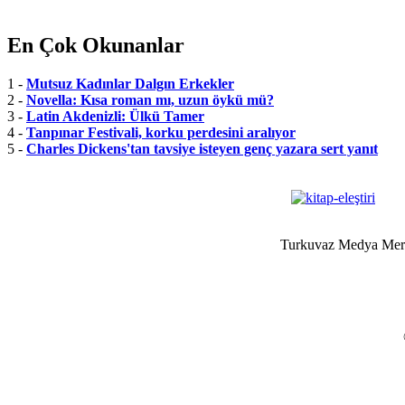
En Çok Okunanlar
1 -
Mutsuz Kadınlar Dalgın Erkekler
2 -
Novella: Kısa roman mı, uzun öykü mü?
3 -
Latin Akdenizli: Ülkü Tamer
4 -
Tanpınar Festivali, korku perdesini aralıyor
5 -
Charles Dickens'tan tavsiye isteyen genç yazara sert yanıt
Turkuvaz Medya Merke