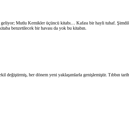
eliyor; Mutlu Kemikler üçüncü kitabı… Kafası bir hayli tuhaf. Şimdile
itaba benzetilecek bir havası da yok bu kitabın.
şekil değiştirmiş, her dönem yeni yaklaşımlarla genişlemiştir. Tıbbın tarih