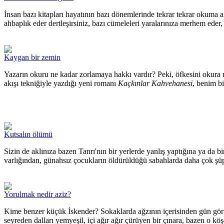
İnsan bazı kitapları hayatının bazı dönemlerinde tekrar tekrar okuma a
ahbaplık eder dertleşirsiniz, bazı cümeleleri yaralarınıza merhem eder, 
Kaygan bir zemin
Yazarın okuru ne kadar zorlamaya hakkı vardır? Peki, öfkesini okura
akışı tekniğiyle yazdığı yeni romanı
Kaçkınlar Kahvehanesi
, benim bi
Kutsalın ölümü
Sizin de aklınıza bazen Tanrı'nın bir yerlerde yanlış yaptığına ya da 
varlığından, günahsız çocukların öldürüldüğü sabahlarda daha çok 
Yorulmak nedir aziz?
Kime benzer küçük İskender? Sokaklarda ağzının içerisinden gün görme
seyreden dalları yemyeşil, içi ağır ağır çürüyen bir çınara, bazen o kö