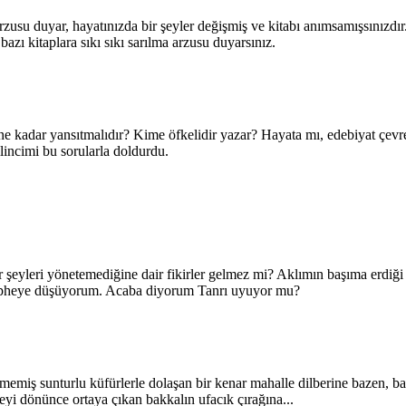
rzusu duyar, hayatınızda bir şeyler değişmiş ve kitabı anımsamışsınızdır.
bazı kitaplara sıkı sıkı sarılma arzusu duyarsınız.
 ne kadar yansıtmalıdır? Kime öfkelidir yazar? Hayata mı, edebiyat çev
lincimi bu sorularla doldurdu.
bir şeyleri yönetemediğine dair fikirler gelmez mi? Aklımın başıma erdiği
şüpheye düşüyorum. Acaba diyorum Tanrı uyuyor mu?
miş sunturlu küfürlerle dolaşan bir kenar mahalle dilberine bazen, baz
şeyi dönünce ortaya çıkan bakkalın ufacık çırağına...