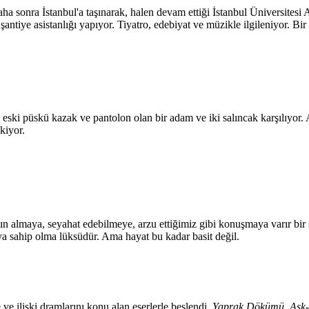
 Daha sonra İstanbul'a taşınarak, halen devam ettiği İstanbul Üniversi
şantiye asistanlığı yapıyor. Tiyatro, edebiyat ve müzikle ilgileniyor. Bi
de eski püskü kazak ve pantolon olan bir adam ve iki salıncak karşılıyor
kiyor.
n almaya, seyahat edebilmeye, arzu ettiğimiz gibi konuşmaya varır bir ş
ya sahip olma lüksüdür. Ama hayat bu kadar basit değil.
e ve ilişki dramlarını konu alan eserlerle beslendi.
Yaprak Dökümü
,
Aşk