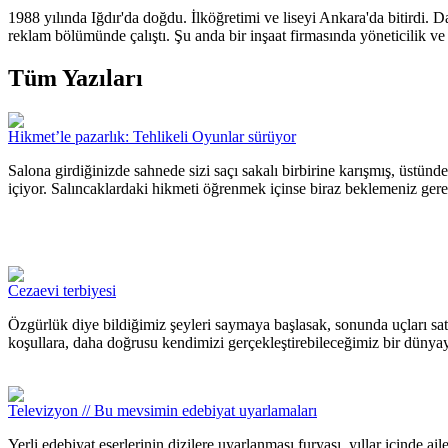
1988 yılında Iğdır'da doğdu. İlköğretimi ve liseyi Ankara'da bitirdi.
reklam bölümünde çalıştı. Şu anda bir inşaat firmasında yöneticilik ve 
Tüm Yazıları
Hikmet’le pazarlık: Tehlikeli Oyunlar sürüyor
Salona girdiğinizde sahnede sizi saçı sakalı birbirine karışmış, üstün
içiyor. Salıncaklardaki hikmeti öğrenmek içinse biraz beklemeniz gere
Cezaevi terbiyesi
Özgürlük diye bildiğimiz şeyleri saymaya başlasak, sonunda uçları satı
koşullara, daha doğrusu kendimizi gerçekleştirebileceğimiz bir dünya
Televizyon // Bu mevsimin edebiyat uyarlamaları
Yerli edebiyat eserlerinin dizilere uyarlanması furyası, yıllar içinde ail