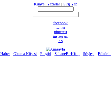
Künye
|
Yazarlar
|
Giriş Yap
facebook
twitter
pinterest
instagram
rss
Haber
Okuma Köşesi
Eleştiri
ŞahaneBirKitap
Söyleşi
Editörd