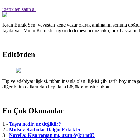
idefix'ten satın al
Kaan Burak Şen, yavaştan genç yazar olarak anılmanın sonuna doğru g
fayda var: Mutlu Kemikler öykü derlemesi henüz çıktı, pek başka bir k
Editörden
Tıp ve edebiyat ilişkisi, tıbbın insanla olan ilişkisi gibi tarih boyunca 
diğer bilim dallarından hep daha büyük olmuştur tıbbın.
En Çok Okunanlar
1 -
Taşra nedir, ne değildir?
2 -
Mutsuz Kadınlar Dalgın Erkekler
3 -
Novella: Kısa roman mı, uzun öykü mü?