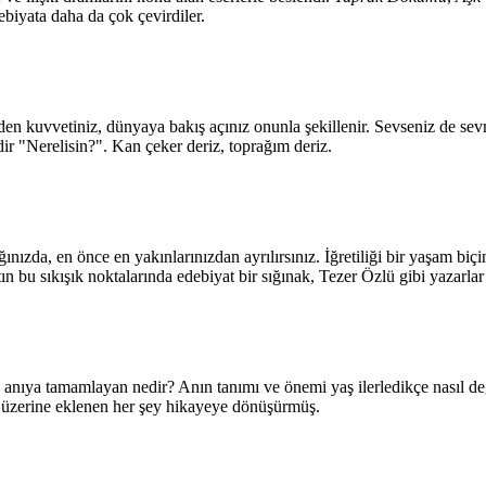
debiyata daha da çok çevirdiler.
den kuvvetiniz, dünyaya bakış açınız onunla şekillenir. Sevseniz de sevm
ir "Nerelisin?". Kan çeker deriz, toprağım deriz.
nızda, en önce en yakınlarınızdan ayrılırsınız. İğretiliği bir yaşam biçimi
ın bu sıkışık noktalarında edebiyat bir sığınak, Tezer Özlü gibi yazarlar i
 anıya tamamlayan nedir? Anın tanımı ve önemi yaş ilerledikçe nasıl deği
ş, üzerine eklenen her şey hikayeye dönüşürmüş.