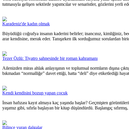
tutmasıyla gelişen sektörde yapımcılar ve senaristler, gözlerini yerli e
Karadeniz'de kadın olmak
Büyüdüğü coğrafya insanın kaderini belirler; inancınız, kimliğiniz, be
arar kendisine, merak eder. Tanışırken ilk sorduğumuz sorulardan birid
Tezer Özlü: Tiyatro sahnesinde bir roman kahramanı
Ailenizden miras ahlak anlayışının ve toplumsal normların dışına çıktığı
bıkmadan “normalliğe” davet ettiği, hatta “deli” diye etiketlediği hayat
Kendi kendisini bozup yapan çocuk
İnsan hafızası kayıt almaya kaç yaşında başlar? Geçmişten görüntüleri
yaşımız gibi, sıfırla başlayan bir kitap düşündürdü. Başlangıç sıfırmı
Bilince vuran dalgalar