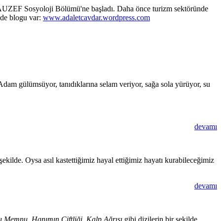
tesi AUZEF Sosyoloji Bölümü'ne başladı. Daha önce turizm sektöründe
r de blogu var:
www.adaletcavdar.wordpress.com
. Adam gülümsüyor, tanıdıklarına selam veriyor, sağa sola yürüyor, su
devamı
ekilde. Oysa asıl kastettiğimiz hayal ettiğimiz hayatı kurabileceğimiz
devamı
-ı Memnu
,
Hanımın Çiftliği
,
Kalp Ağrısı
gibi dizilerin bir şekilde