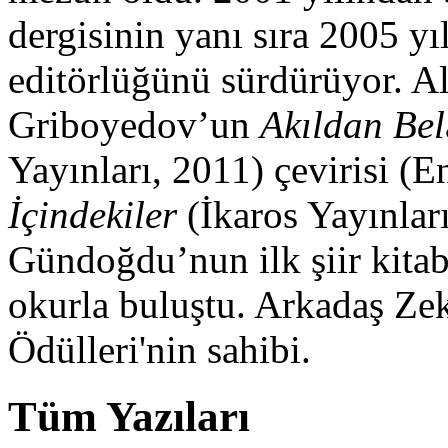
dergisinin yanı sıra 2005 yı
editörlüğünü sürdürüyor. A
Griboyedov’un
Akıldan Bel
Yayınları, 2011) çevirisi (E
İçindekiler
(İkaros Yayınlar
Gündoğdu’nun ilk şiir kita
okurla buluştu. Arkadaş Zek
Ödülleri'nin sahibi.
Tüm Yazıları