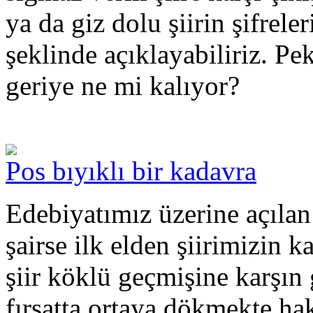
ya da giz dolu şiirin şifrel
şeklinde açıklayabiliriz. P
geriye ne mi kalıyor?
Pos bıyıklı bir kadavra
Edebiyatımız üzerine açıla
şairse ilk elden şiirimizin ka
şiir köklü geçmişine karşın g
fırsatta ortaya dökmekte hak