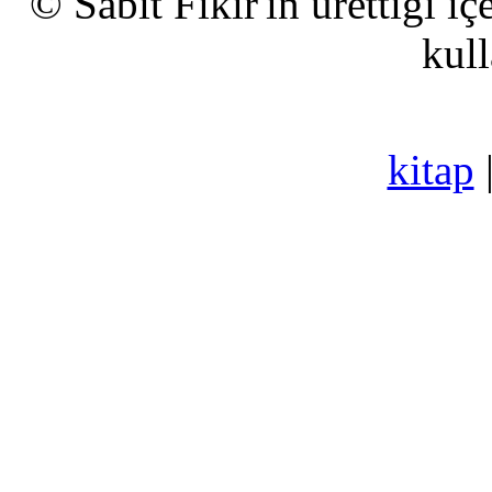
© Sabit Fikir'in ürettiği i
kull
kitap