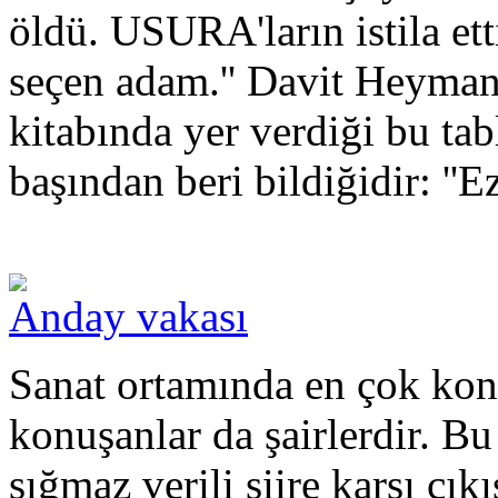
öldü. USURA'ların istila ett
seçen adam.'' Davit Heyman
kitabında yer verdiği bu tabl
başından beri bildiğidir: ''E
Anday vakası
Sanat ortamında en çok konu
konuşanlar da şairlerdir. B
sığmaz verili şiire karşı çık