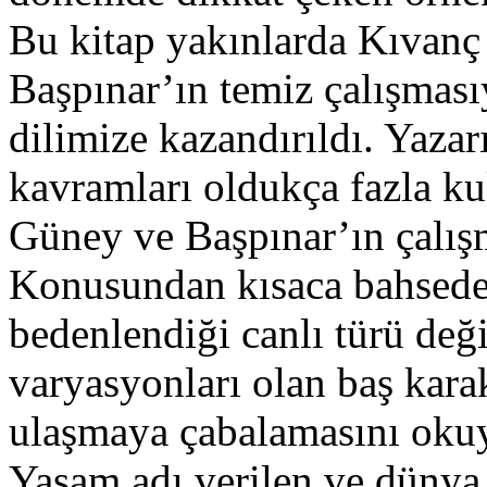
Bu kitap yakınlarda Kıvanç
Başpınar’ın temiz çalışmas
dilimize kazandırıldı. Yazar
kavramları oldukça fazla k
Güney ve Başpınar’ın çalışm
Konusundan kısaca bahsedec
bedenlendiği canlı türü değ
varyasyonları olan baş kara
ulaşmaya çabalamasını okuy
Yaşam adı verilen ve dünya 