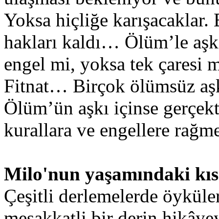
Yoksa hiçliğe karışacaklar.
hakları kaldı… Ölüm’le aş
engel mi, yoksa tek çaresi m
Fitnat… Birçok ölümsüz aş
Ölüm’ün aşkı içinse gerçekt
kurallara ve engellere rağm
Milo'nun yaşamındaki kıs
Çeşitli derlemelerde öyküler
meşakkatli bir derin hikâyey