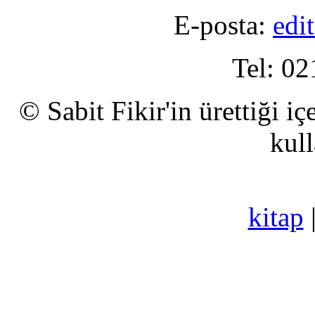
E-posta:
edi
Tel: 02
© Sabit Fikir'in ürettiği i
kull
kitap