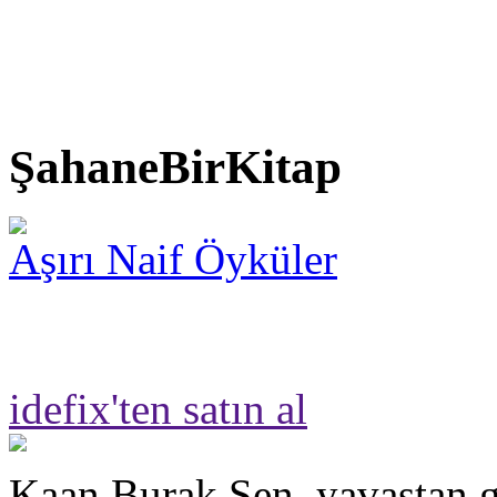
ŞahaneBirKitap
Aşırı Naif Öyküler
idefix'ten satın al
Kaan Burak Şen, yavaştan g