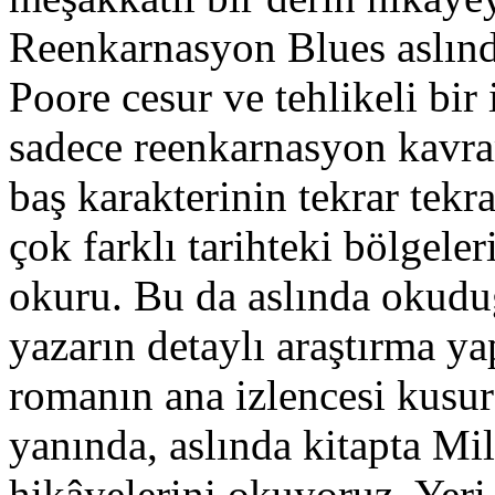
Reenkarnasyon Blues aslınd
Poore cesur ve tehlikeli bir
sadece reenkarnasyon kavram
baş karakterinin tekrar tek
çok farklı tarihteki bölgele
okuru. Bu da aslında okuduğ
yazarın detaylı araştırma ya
romanın ana izlencesi kusu
yanında, aslında kitapta Mi
hikâyelerini okuyoruz. Yeri