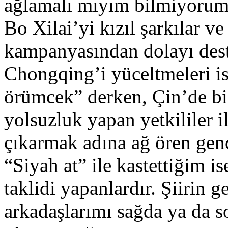
ağlamalı mıyım bilmiyorum”
Bo Xilai’yi kızıl şarkılar ve
kampanyasından dolayı deste
Chongqing’i yüceltmeleri i
örümcek” derken, Çin’de bi
yolsuzluk yapan yetkililer i
çıkarmak adına ağ ören gen
“Siyah at” ile kastettiğim i
taklidi yapanlardır. Şiirin 
arkadaşlarımı sağda ya da s