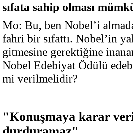
sıfata sahip olması müm
Mo: Bu, ben Nobel’i almad
fahri bir sıfattı. Nobel’in y
gitmesine gerektiğine inana
Nobel Edebiyat Ödülü edebiy
mi verilmelidir?
"Konuşmaya karar veri
durduramaz"