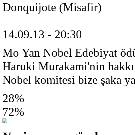
Donquijote (Misafir)
14.09.13 - 20:30
Mo Yan Nobel Edebiyat ödül
Haruki Murakami'nin hakkı
Nobel komitesi bize şaka y
28%
72%