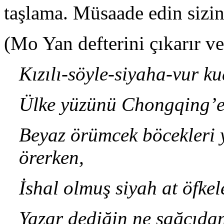
taşlama. Müsaade edin sizin
(Mo Yan defterini çıkarır v
Kızılı-söyle-siyaha-vur k
Ülke yüzünü Chongqing’e 
Beyaz örümcek böcekleri 
örerken,
İshal olmuş siyah at öfkel
Yazar dediğin ne sağcıda