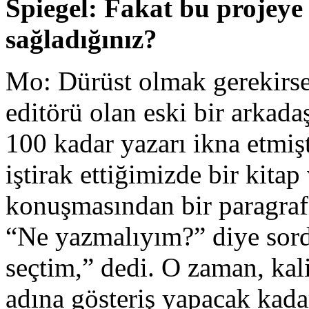
Spiegel: Fakat bu projeye 
sağladığınız?
Mo: Dürüst olmak gerekirse 
editörü olan eski bir arkada
100 kadar yazarı ikna etmiş
iştirak ettiğimizde bir kita
konuşmasından bir paragrafı
“Ne yazmalıyım?” diye sord
seçtim,” dedi. O zaman, kal
adına gösteriş yapacak kada