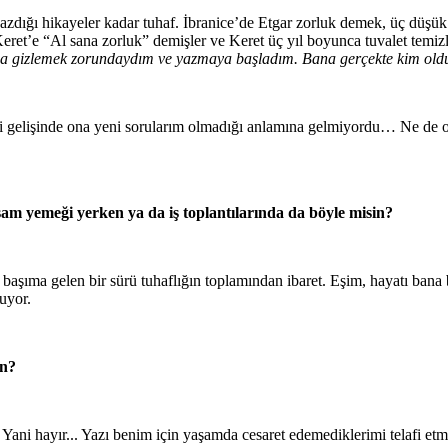
, yazdığı hikayeler kadar tuhaf. İbranice’de Etgar zorluk demek, üç düşü
 Keret’e “Al sana zorluk” demişler ve Keret üç yıl boyunca tuvalet temiz
sa gizlemek zorundaydım ve yazmaya başladım. Bana gerçekte kim olduğ
i gelişinde ona yeni sorularım olmadığı anlamına gelmiyordu… Ne de ols
am yemeği yerken ya da iş toplantılarında da böyle misin?
m başıma gelen bir sürü tuhaflığın toplamından ibaret. Eşim, hayatı b
luyor.
un?
ni hayır... Yazı benim için yaşamda cesaret edemediklerimi telafi etm