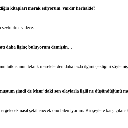
diğin kitapları merak ediyorum, vardır herhalde?
in sevinirim sadece.
iyatı daha ilginç buluyorum demişsin…
ın tutkusunun teknik meselelerden daha fazla ilgimi çektiğini söylemi
 sormuştum şimdi de Mısır’daki son olaylarla ilgili ne düşündüğün
. Ama gelecek nasıl şekillenecek onu bilemiyorum. Bir şeylere karşı çık