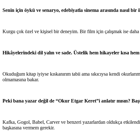
Senin için öykü ve senaryo, edebiyatla sinema arasında nasıl bir i
Kurgu çok özel ve kişisel bir deneyim. Bir film için çalışmak ise da
Hikâyelerindeki dil yalın ve sade. Üstelik hem hikayeler kısa hem 
Okuduğum kitap iyiyse kıskanırım tabii ama sıkıcıysa kendi okurları
olmamasına bakar.
Peki bana yazar değil de “Okur Etgar Keret”i anlatır mısın? Başu
Kafka, Gogol, Babel, Carver ve benzeri yazarlardan oldukça etkilend
başkasına vermem gerekir.