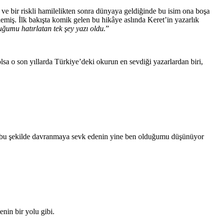
k ve bir riskli hamilelikten sonra dünyaya geldiğinde bu isim ona boşa
lemiş. İlk bakışta komik gelen bu hikâye aslında Keret’in yazarlık
umu hatırlatan tek şey yazı oldu.
”
a o son yıllarda Türkiye’deki okurun en sevdiği yazarlardan biri,
ana bu şekilde davranmaya sevk edenin yine ben olduğumu düşünüyor
enin bir yolu gibi.