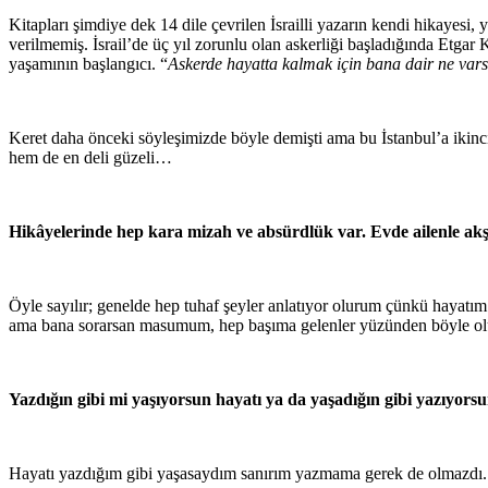
Kitapları şimdiye dek 14 dile çevrilen İsrailli yazarın kendi hikayesi
verilmemiş. İsrail’de üç yıl zorunlu olan askerliği başladığında Etgar
yaşamının başlangıcı. “
Askerde hayatta kalmak için bana dair ne var
Keret daha önceki söyleşimizde böyle demişti ama bu İstanbul’a ikinc
hem de en deli güzeli…
Hikâyelerinde hep kara mizah ve absürdlük var. Evde ailenle akş
Öyle sayılır; genelde hep tuhaf şeyler anlatıyor olurum çünkü hayatı
ama bana sorarsan masumum, hep başıma gelenler yüzünden böyle o
Yazdığın gibi mi yaşıyorsun hayatı ya da yaşadığın gibi yazıyors
Hayatı yazdığım gibi yaşasaydım sanırım yazmama gerek de olmazdı. Ya