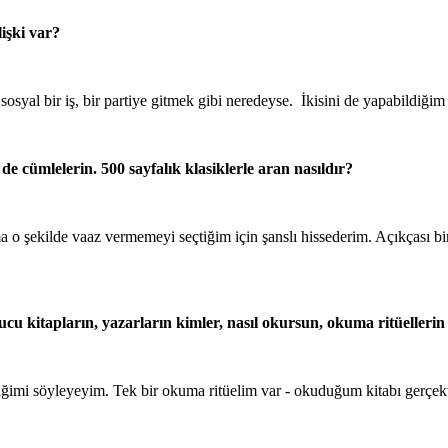
lişki var?
ha sosyal bir iş, bir partiye gitmek gibi neredeyse. İkisini de yapabi
de cümlelerin. 500 sayfalık klasiklerle aran nasıldır?
ma o şekilde vaaz vermemeyi seçtiğim için şanslı hissederim. Açıkçası
cu kitapların, yazarların kimler, nasıl okursun, okuma ritüellerin
iğimi söyleyeyim. Tek bir okuma ritüelim var - okuduğum kitabı gerçekt