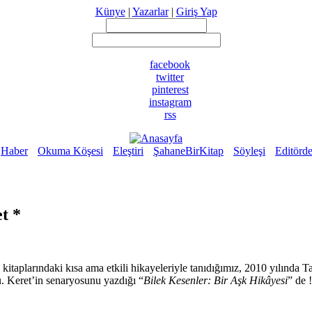
Künye
|
Yazarlar
|
Giriş Yap
facebook
twitter
pinterest
instagram
rss
Haber
Okuma Köşesi
Eleştiri
ŞahaneBirKitap
Söyleşi
Editörd
t *
kitaplarındaki kısa ama etkili hikayeleriyle tanıdığımız, 2010 yılında T
u. Keret’in senaryosunu yazdığı “
Bilek Kesenler: Bir Aşk Hikâyesi
” de 