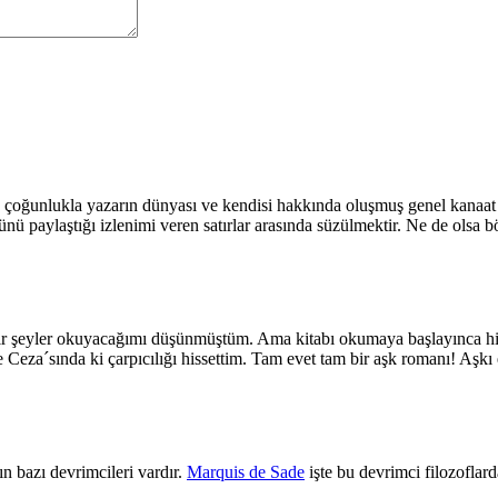
 çoğunlukla yazarın dünyası ve kendisi hakkında oluşmuş genel kanaat 
nü paylaştığı izlenimi veren satırlar arasında süzülmektir. Ne de olsa
ir şeyler okuyacağımı düşünmüştüm. Ama kitabı okumaya başlayınca hiç
Ceza´sında ki çarpıcılığı hissettim. Tam evet tam bir aşk romanı! Aşkı 
ın bazı devrimcileri vardır.
Marquis de Sade
işte bu devrimci filozoflar