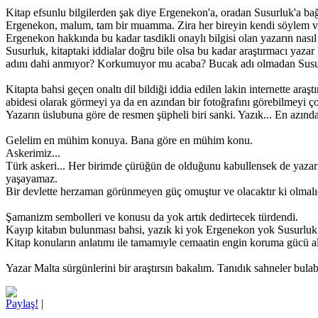
Kitap efsunlu bilgilerden şak diye Ergenekon'a, oradan Susurluk'a bağ
Ergenekon, malum, tam bir muamma. Zira her bireyin kendi söylem ve 
Ergenekon hakkında bu kadar tasdikli onaylı bilgisi olan yazarın nası
Susurluk, kitaptaki iddialar doğru bile olsa bu kadar araştırmacı yazar
adını dahi anmıyor? Korkumuyor mu acaba? Bucak adı olmadan Susurluk
Kitapta bahsi geçen onaltı dil bildiği iddia edilen lakin internette araş
abidesi olarak görmeyi ya da en azından bir fotoğrafını görebilmeyi ço
Yazarın üslubuna göre de resmen şüpheli biri sanki. Yazık... En azından
Gelelim en mühim konuya. Bana göre en mühim konu.
Askerimiz...
Türk askeri... Her birimde çürüğün de olduğunu kabullensek de yazarı
yaşayamaz.
Bir devlette herzaman görünmeyen güç omuştur ve olacaktır ki olmalı
Şamanizm sembolleri ve konusu da yok artık dedirtecek türdendi.
Kayıp kitabın bulunması bahsi, yazık ki yok Ergenekon yok Susurluk gi
Kitap konuların anlatımı ile tamamıyle cemaatin engin koruma gücü alt
Yazar Malta sürgünlerini bir araştırsın bakalım. Tanıdık sahneler bula
Paylaş!
|