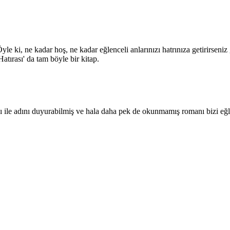
yle ki, ne kadar hoş, ne kadar eğlenceli anlarınızı hatrınıza getirirseniz
tırası' da tam böyle bir kitap.
sı ile adını duyurabilmiş ve hala daha pek de okunmamış romanı bizi eğ