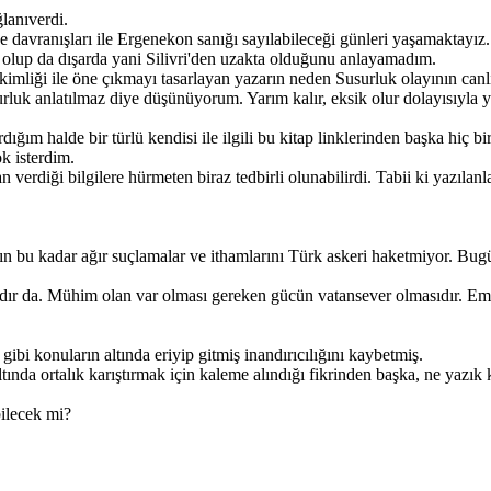
lanıverdi.
davranışları ile Ergenekon sanığı sayılabileceği günleri yaşamaktayız.
l olup da dışarda yani Silivri'den uzakta olduğunu anlayamadım.
 kimliği ile öne çıkmayı tasarlayan yazarın neden Susurluk olayının canl
 anlatılmaz diye düşünüyorum. Yarım kalır, eksik olur dolayısıyla ya
tırdığım halde bir türlü kendisi ile ilgili bu kitap linklerinden başka hi
k isterdim.
 verdiği bilgilere hürmeten biraz tedbirli olunabilirdi. Tabii ki yazılan
n bu kadar ağır suçlamalar ve ithamlarını Türk askeri haketmiyor. Bugü
dır da. Mühim olan var olması gereken gücün vatansever olmasıdır. Emp
bi konuların altında eriyip gitmiş inandırıcılığını kaybetmiş.
ında ortalık karıştırmak için kaleme alındığı fikrinden başka, ne yazık
bilecek mi?