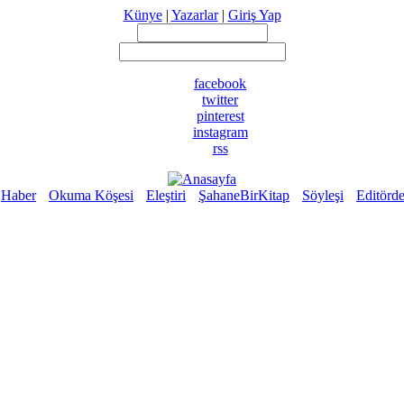
Künye
|
Yazarlar
|
Giriş Yap
facebook
twitter
pinterest
instagram
rss
Haber
Okuma Köşesi
Eleştiri
ŞahaneBirKitap
Söyleşi
Editörd