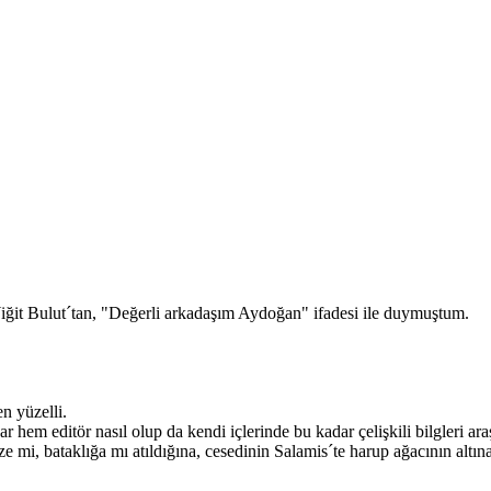
Yiğit Bulut´tan, "Değerli arkadaşım Aydoğan" ifadesi ile duymuştum.
n yüzelli.
 hem editör nasıl olup da kendi içlerinde bu kadar çelişkili bilgleri ar
ze mi, bataklığa mı atıldığına, cesedinin Salamis´te harup ağacının alt