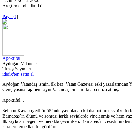
nazirsiz 30-12-2009
Araştırma adı altında!
Paylaş!
|
Apokrifal
Aydoğan Vatandaş
Timaş Yayınları
idefix'ten satın al
Aydoğan Vatandaş ismini ilk kez, Vatan Gazetesi eski yazarlarından 
Genç yaşına rağmen sayın Vatandaş bir sürü kitaba imza atmış.
Apokrifal...
Selman Kayabaş editörlüğünde yayınlanan kitaba notum eksi üzerinde
Barnabas´ın ölümü ve sonrası farklı sayfalarda yinelenmiş ve hem yazar
İlk sayfaları beğeni ve merakla çevirirken, Barnabas´ın cesedinin deni
karar veremedklerini gördüm.