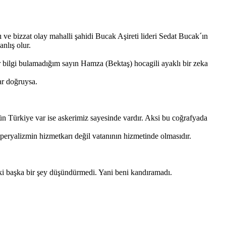
ı ve bizzat olay mahalli şahidi Bucak Aşireti lideri Sedat Bucak´ın
nlış olur.
ç bir bilgi bulamadığım sayın Hamza (Bektaş) hocagili ayaklı bir zeka
lar doğruysa.
n Türkiye var ise askerimiz sayesinde vardır. Aksi bu coğrafyada
eryalizmin hizmetkarı değil vatanının hizmetinde olmasıdır.
 ki başka bir şey düşündürmedi. Yani beni kandıramadı.