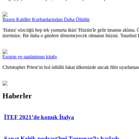
Bazen Katiller Kurbanlarından Daha Ölüdür
'Hatıra' sözcüğü hep tek yumurta ikizi 'Hüzün'le gelir insanın aklına. Ö
üzerinize. Bir daha o günlere dönemeyecek olmanın hüznü. 'İstanbul Ha
Esrarın ve saplantının kitabı
Christopher Priest’ın bol ödüllü fakat ülkemizde ancak film uyarlama
Haberler
İTEF 2021’de konuk İtalya
Sanat Kritik podcast’leri Tanpınar’la başladı