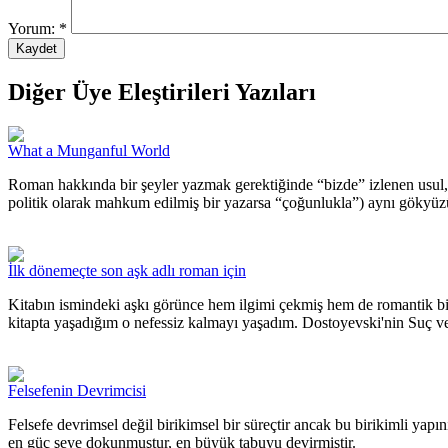
Yorum:
*
Diğer Üye Eleştirileri Yazıları
What a Munganful World
Roman hakkında bir şeyler yazmak gerektiğinde “bizde” izlenen usul,
politik olarak mahkum edilmiş bir yazarsa “çoğunlukla”) aynı gökyüzü
İlk dönemeçte son aşk adlı roman için
Kitabın ismindeki aşkı görünce hem ilgimi çekmiş hem de romantik b
kitapta yaşadığım o nefessiz kalmayı yaşadım. Dostoyevski'nin Suç ve 
Felsefenin Devrimcisi
Felsefe devrimsel değil birikimsel bir süreçtir ancak bu birikimli yapın
en güç şeye dokunmuştur, en büyük tabuyu devirmiştir.