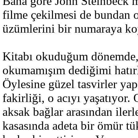
Bana göre John Steinbeck mü
filme çekilmesi de bundan o
üzümlerini bir numaraya k
Kitabı okuduğum dönemde, b
okumamışım dediğimi hatır
Öylesine güzel tasvirler yap
fakirliği, o acıyı yaşatıyo
aksak bağlar arasından ilerl
kasasında adeta bir ömür tü