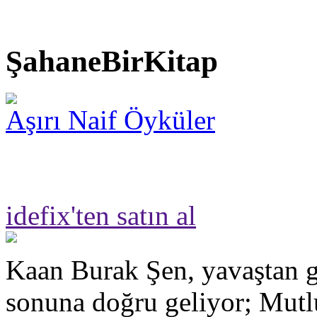
ŞahaneBirKitap
Aşırı Naif Öyküler
idefix'ten satın al
Kaan Burak Şen, yavaştan g
sonuna doğru geliyor; Mut