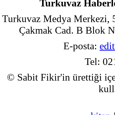
Turkuvaz Haberle
Turkuvaz Medya Merkezi, 5
Çakmak Cad. B Blok No
E-posta:
edi
Tel: 02
© Sabit Fikir'in ürettiği i
kull