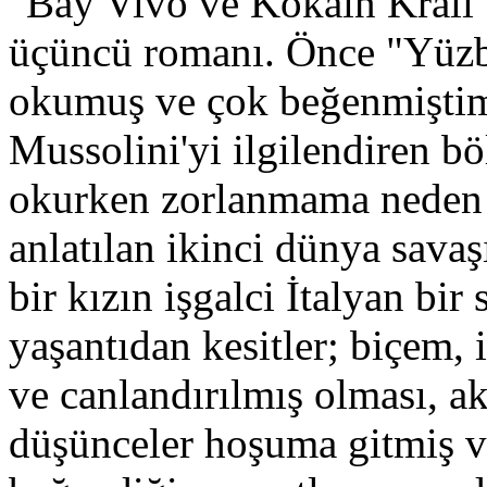
"Bay Vivo ve Kokain Kralı"
üçüncü romanı. Önce "Yüzba
okumuş ve çok beğenmiştim. 
Mussolini'yi ilgilendiren b
okurken zorlanmama neden 
anlatılan ikinci dünya sava
bir kızın işgalci İtalyan bi
yaşantıdan kesitler; biçem, 
ve canlandırılmış olması, ak
düşünceler hoşuma gitmiş v