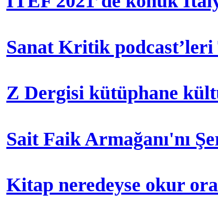
İTEF 2021’de konuk İtal
Sanat Kritik podcast’leri
Z Dergisi kütüphane kül
Sait Faik Armağanı'nı Ş
Kitap neredeyse okur orad