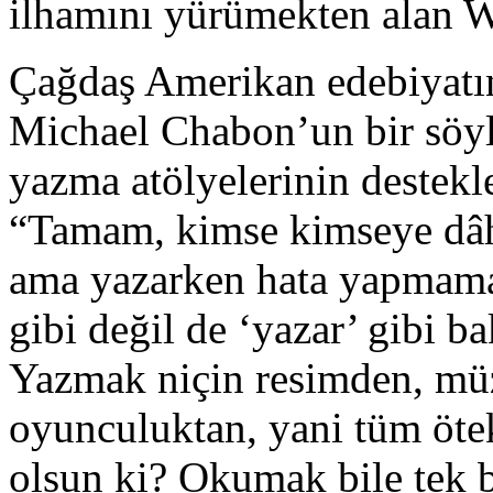
ilhamını yürümekten alan
Çağdaş Amerikan edebiyatın
Michael Chabon’un bir söyle
yazma atölyelerinin destekl
“Tamam, kimse kimseye dâh
ama yazarken hata yapmama
gibi değil de ‘yazar’ gibi b
Yazmak niçin resimden, müz
oyunculuktan, yani tüm öteki
olsun ki? Okumak bile tek b