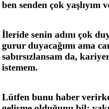
ben senden çok yaşlıyım v
İleride senin adını çok du
gurur duyacağımı ama can
sabırsızlansam da, kariyer
istemem.
Lütfen bunu haber verirke
gelişme olduğunu bil: yak