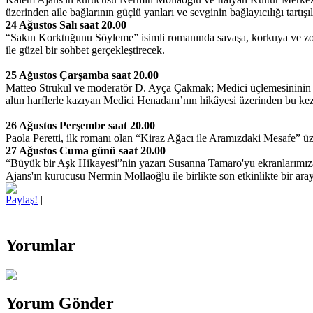
üzerinden aile bağlarının güçlü yanları ve sevginin bağlayıcılığı tartışı
24 Ağustos Salı saat 20.00
“Sakın Korktuğunu Söyleme” isimli romanında savaşa, korkuya ve zor
ile güzel bir sohbet gerçekleştirecek.
25 Ağustos Çarşamba saat 20.00
Matteo Strukul ve moderatör D. Ayça Çakmak; Medici üçlemesininin ilk
altın harflerle kazıyan Medici Henadanı’nın hikâyesi üzerinden bu kez
26 Ağustos Perşembe saat 20.00
Paola Peretti, ilk romanı olan “Kiraz Ağacı ile Aramızdaki Mesafe” ü
27 Ağustos Cuma günü saat 20.00
“Büyük bir Aşk Hikayesi”nin yazarı Susanna Tamaro'yu ekranlarımız
Ajans'ın kurucusu Nermin Mollaoğlu ile birlikte son etkinlikte bir ara
Paylaş!
|
Yorumlar
Yorum Gönder