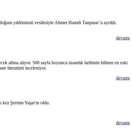
120. doğum yıldönümü vesilesiyle Ahmet Hamdi Tanpınar’a ayrıldı.
devamı
k altına alıyor. 508 sayfa boyunca insanlık tarihinin bilinen en eski
ne literatürü inceleniyor.
devamı
u kez Şermin Yaşar'ın oldu.
devamı