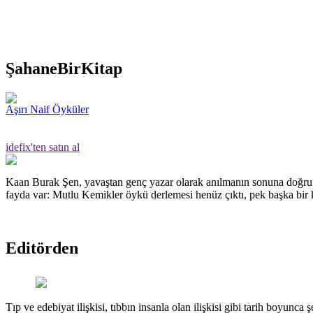
ŞahaneBirKitap
Aşırı Naif Öyküler
idefix'ten satın al
Kaan Burak Şen, yavaştan genç yazar olarak anılmanın sonuna doğru g
fayda var: Mutlu Kemikler öykü derlemesi henüz çıktı, pek başka bir k
Editörden
Tıp ve edebiyat ilişkisi, tıbbın insanla olan ilişkisi gibi tarih boyunca 