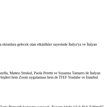
 ekranlara gelecek olan etkinlikler sayesinde İtalya'ya ve İtalyan
ella, Matteo Strukul, Paola Peretti ve Susanna Tamarro ile İtalyan
 Söyleşileri hem Zoom uygulaması hem de İTEF Youtube ve İstanbul
 Daria Bignardi konuşma yapacak. Yazarın kitabı “Aşk Hak Edilmeli”