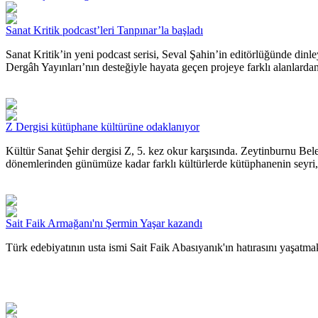
Sanat Kritik podcast’leri Tanpınar’la başladı
Sanat Kritik’in yeni podcast serisi, Seval Şahin’in editörlüğünde dinl
Dergâh Yayınları’nın desteğiyle hayata geçen projeye farklı alanlardan 
Z Dergisi kütüphane kültürüne odaklanıyor
Kültür Sanat Şehir dergisi Z, 5. kez okur karşısında. Zeytinburnu Bel
dönemlerinden günümüze kadar farklı kültürlerde kütüphanenin seyri, 
Sait Faik Armağanı'nı Şermin Yaşar kazandı
Türk edebiyatının usta ismi Sait Faik Abasıyanık'ın hatırasını yaşatm