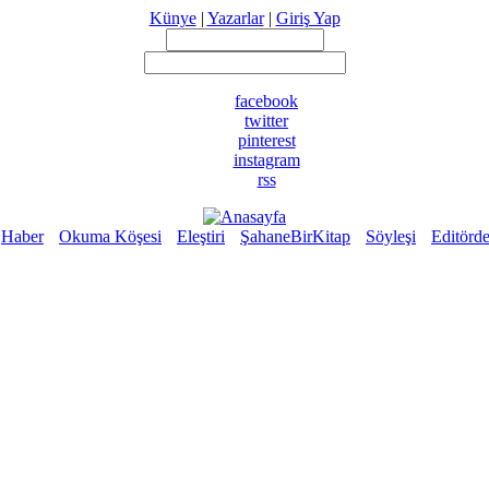
Künye
|
Yazarlar
|
Giriş Yap
facebook
twitter
pinterest
instagram
rss
Haber
Okuma Köşesi
Eleştiri
ŞahaneBirKitap
Söyleşi
Editörd