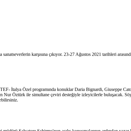
 sanatseverlerin karşısına çıkıyor. 23-27 Ağustos 2021 tarihleri arasında
n İTEF- İtalya Özel programında konuklar Daria Bignardi, Giuseppe Catoz
en Nur Öztürk ile simultane çeviri desteğiyle izleyicilerle buluşacak.
bilirsiniz.
i müdürü Salvatore Schirmo'nun açılış konuşmalarının ardından yazar