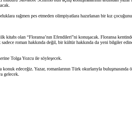
lacak.
luklara rağmen pes etmeden olimpiyatlara hazırlanan bir kız çocuğun
 kitabı olan “Floransa’nın Efendileri”ni konuşacak. Floransa kentinde
 sadece roman hakkında değil, bir kültür hakkında da yeni bilgiler edi
zerine Tolga Yozcu ile söyleşecek.
a konuk edeceğiz. Yazar, romanlarının Türk okurlarıyla buluşmasında
ya gelecek.