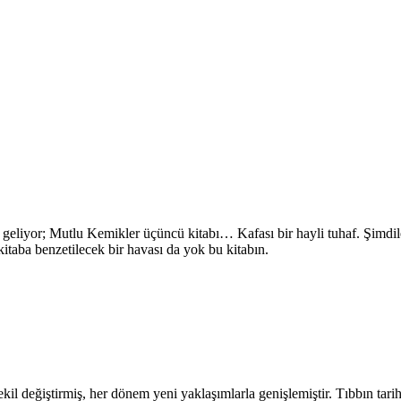
eliyor; Mutlu Kemikler üçüncü kitabı… Kafası bir hayli tuhaf. Şimdile
itaba benzetilecek bir havası da yok bu kitabın.
şekil değiştirmiş, her dönem yeni yaklaşımlarla genişlemiştir. Tıbbın tarih