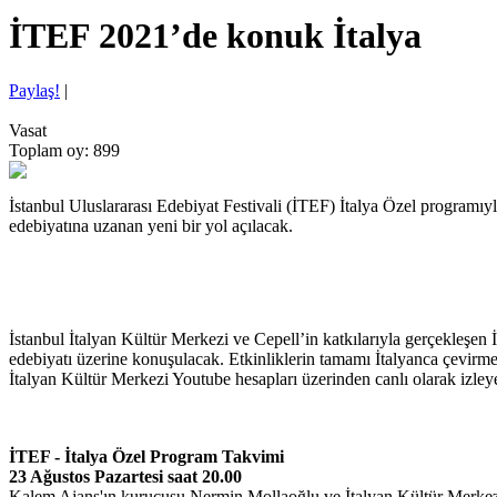
İTEF 2021’de konuk İtalya
Paylaş!
|
Vasat
Toplam oy: 899
İstanbul Uluslararası Edebiyat Festivali (İTEF) İtalya Özel programıyla
edebiyatına uzanan yeni bir yol açılacak.
İstanbul İtalyan Kültür Merkezi ve Cepell’in katkılarıyla gerçekleşe
edebiyatı üzerine konuşulacak. Etkinliklerin tamamı İtalyanca çevirm
İtalyan Kültür Merkezi Youtube hesapları üzerinden canlı olarak izleye
İTEF - İtalya Özel Program Takvimi
23 Ağustos Pazartesi saat 20.00
Kalem Ajans'ın kurucusu Nermin Mollaoğlu ve İtalyan Kültür Merkez