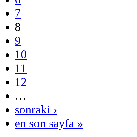
7
8
9
10
11
12
…
sonraki ›
en son sayfa »