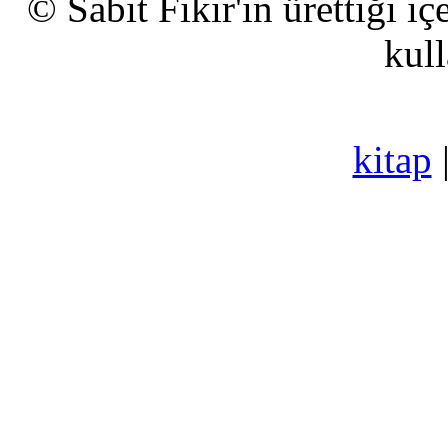
© Sabit Fikir'in ürettiği i
kull
kitap