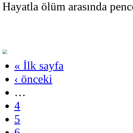
Hayatla ölüm arasında pence
« İlk sayfa
‹ önceki
…
4
5
6