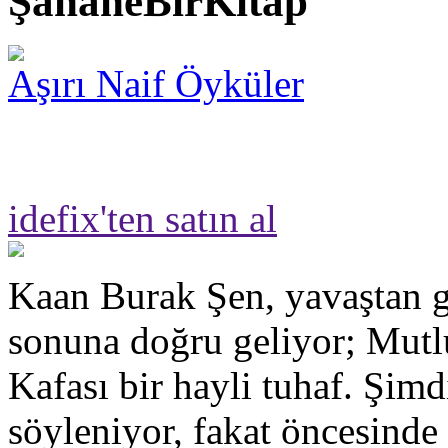
ŞahaneBirKitap
Aşırı Naif Öyküler
idefix'ten satın al
Kaan Burak Şen, yavaştan g
sonuna doğru geliyor; Mut
Kafası bir hayli tuhaf. Şimd
söyleniyor, fakat öncesinde