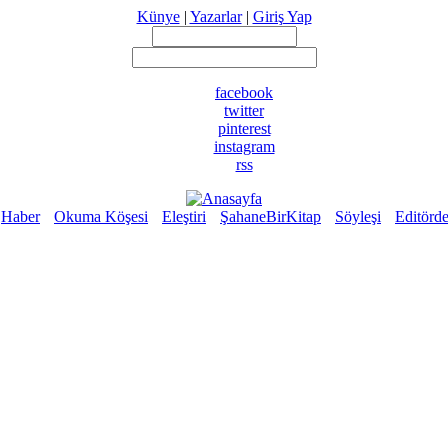
Künye
|
Yazarlar
|
Giriş Yap
facebook
twitter
pinterest
instagram
rss
Haber
Okuma Köşesi
Eleştiri
ŞahaneBirKitap
Söyleşi
Editörd