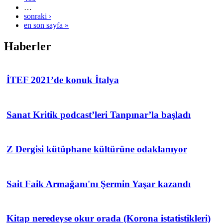
…
sonraki ›
en son sayfa »
Haberler
İTEF 2021’de konuk İtalya
Sanat Kritik podcast’leri Tanpınar’la başladı
Z Dergisi kütüphane kültürüne odaklanıyor
Sait Faik Armağanı'nı Şermin Yaşar kazandı
Kitap neredeyse okur orada (Korona istatistikleri)