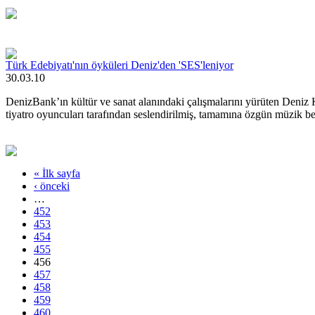
Türk Edebiyatı'nın öyküleri Deniz'den 'SES'leniyor
30.03.10
DenizBank’ın kültür ve sanat alanındaki çalışmalarını yürüten Deniz K
tiyatro oyuncuları tarafından seslendirilmiş, tamamına özgün müzik bes
« İlk sayfa
‹ önceki
…
452
453
454
455
456
457
458
459
460