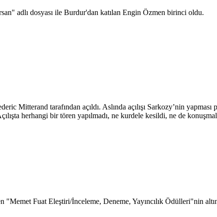
rsan" adlı dosyası ile Burdur'dan katılan Engin Özmen birinci oldu.
ederic Mitterand tarafından açıldı. Aslında açılışı Sarkozy’nin yapmas
ılışta herhangi bir tören yapılmadı, ne kurdele kesildi, ne de konuşmal
en "Memet Fuat Eleştiri/İnceleme, Deneme, Yayıncılık Ödülleri"nin altı