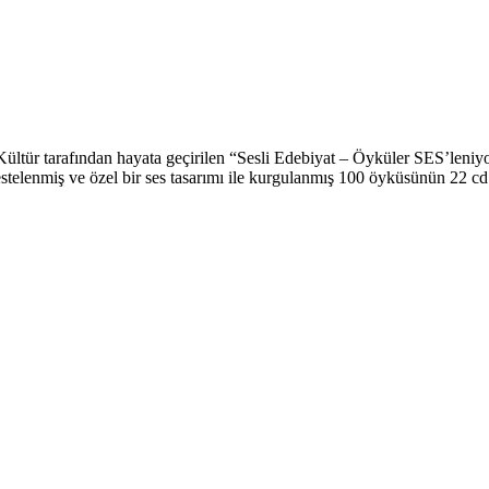
ültür tarafından hayata geçirilen “Sesli Edebiyat – Öyküler SES’leniyor
telenmiş ve özel bir ses tasarımı ile kurgulanmış 100 öyküsünün 22 cd’d