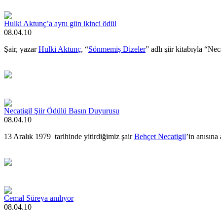
Hulki Aktunç’a aynı gün ikinci ödül
08.04.10
Şair, yazar
Hulki Aktunç
, “
Sönmemiş Dizeler
” adlı şiir kitabıyla “N
Necatigil Şiir Ödülü Basın Duyurusu
08.04.10
13 Aralık 1979 tarihinde yitirdiğimiz şair
Behçet Necatigil
’in anısına
Cemal Süreya anılıyor
08.04.10