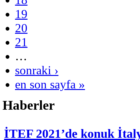
19
20
21
…
sonraki ›
en son sayfa »
Haberler
İTEF 2021’de konuk İtal