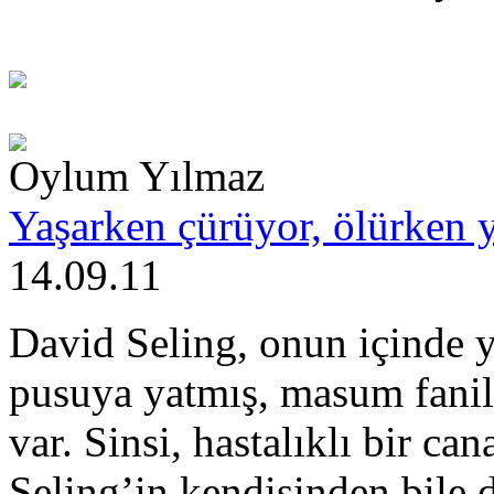
Oylum Yılmaz
Yaşarken çürüyor, ölürken 
14.09.11
David Seling, onun içinde 
pusuya yatmış, masum fanile
var. Sinsi, hastalıklı bir ca
Seling’in kendisinden bile 