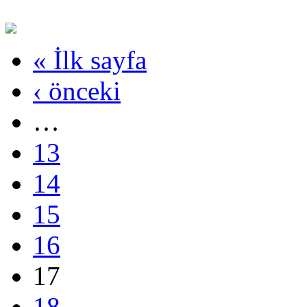
« İlk sayfa
‹ önceki
…
13
14
15
16
17
18