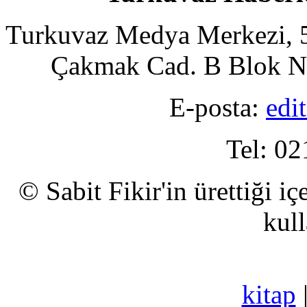
Turkuvaz Medya Merkezi, 5
Çakmak Cad. B Blok No
E-posta:
edi
Tel: 02
© Sabit Fikir'in ürettiği i
kull
kitap