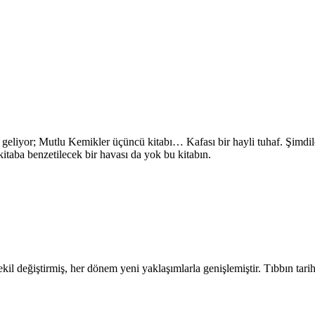
eliyor; Mutlu Kemikler üçüncü kitabı… Kafası bir hayli tuhaf. Şimdile
itaba benzetilecek bir havası da yok bu kitabın.
şekil değiştirmiş, her dönem yeni yaklaşımlarla genişlemiştir. Tıbbın tarih