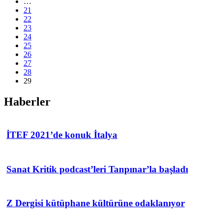
…
21
22
23
24
25
26
27
28
29
Haberler
İTEF 2021’de konuk İtalya
Sanat Kritik podcast’leri Tanpınar’la başladı
Z Dergisi kütüphane kültürüne odaklanıyor