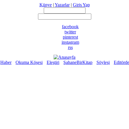
Künye
|
Yazarlar
|
Giriş Yap
facebook
twitter
pinterest
instagram
rss
Haber
Okuma Köşesi
Eleştiri
ŞahaneBirKitap
Söyleşi
Editörd