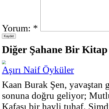
Yorum:
*
Diğer Şahane Bir Kitap 
Aşırı Naif Öyküler
Kaan Burak Şen, yavaştan g
sonuna doğru geliyor; Mut
Kafası bir hayli tuhaf. Şimd