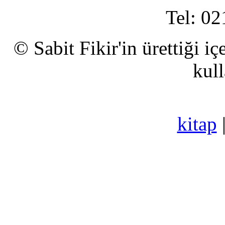
Tel: 02
© Sabit Fikir'in ürettiği i
kull
kitap