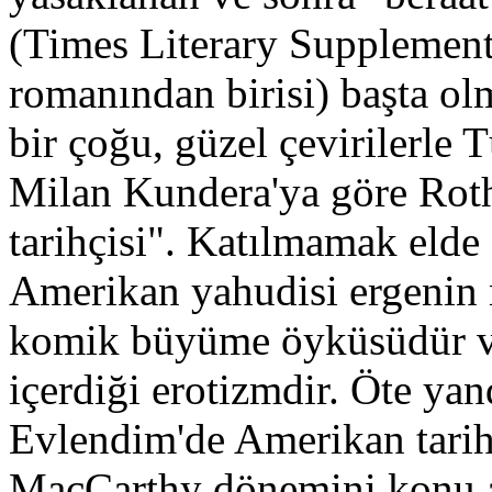
(Times Literary Supplement'
romanından birisi) başta ol
bir çoğu, güzel çevirilerle
Milan Kundera'ya göre Rot
tarihçisi". Katılmamak elde 
Amerikan yahudisi ergenin 
komik büyüme öyküsüdür ve
içerdiği erotizmdir. Öte y
Evlendim'de Amerikan tarih
MacCarthy dönemini konu al