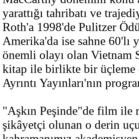
yarattığı tahribatı ve trajedi
Roth'a 1998'de Pulitzer Öd
Amerika'da ise sahne 60'lı y
önemli olayı olan Vietnam Sa
kitap ile birlikte bir üçle
Ayrıntı Yayınları'nın progra
"Aşkın Peşinde"de film ile
şikâyetçi olunan o derin uç
kahramanımız akademisyen 