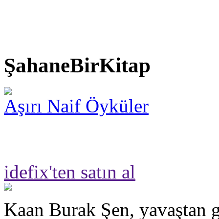
ŞahaneBirKitap
Aşırı Naif Öyküler
idefix'ten satın al
Kaan Burak Şen, yavaştan g