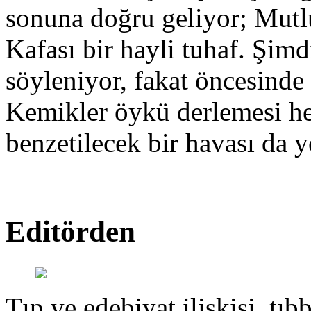
sonuna doğru geliyor; Mut
Kafası bir hayli tuhaf. Şimd
söyleniyor, fakat öncesinde
Kemikler öykü derlemesi hen
benzetilecek bir havası da y
Editörden
Tıp ve edebiyat ilişkisi, tıbb