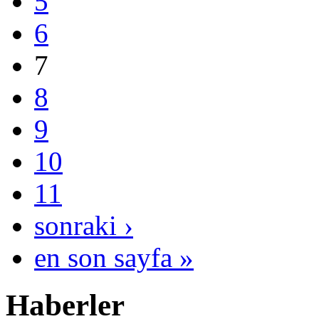
5
6
7
8
9
10
11
sonraki ›
en son sayfa »
Haberler