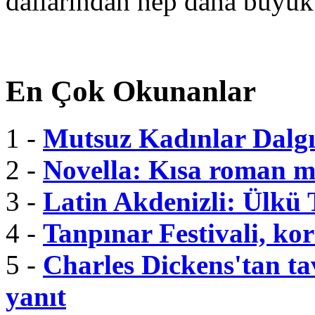
dallarından hep daha büyük
En Çok Okunanlar
1 -
Mutsuz Kadınlar Dalgı
2 -
Novella: Kısa roman m
3 -
Latin Akdenizli: Ülkü
4 -
Tanpınar Festivali, kor
5 -
Charles Dickens'tan tav
yanıt