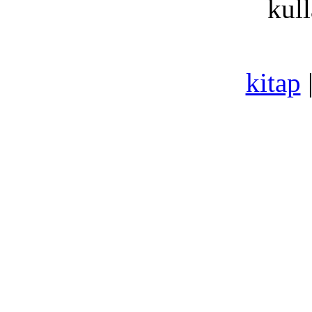
kull
kitap