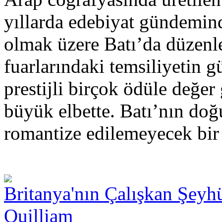
yıllarda edebiyat gündemind
olmak üzere Batı’da düzenle
fuarlarındaki temsiliyetin g
prestijli birçok ödüle değer
büyük elbette. Batı’nın do
romantize edilemeyecek bir 
Britanya'nın Çalışkan Şeyh
Quilliam