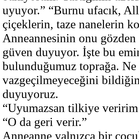
uyuyor.” “Burnu ufacık, Al
çiçeklerin, taze nanelerin k
Anneannesinin onu gözden 
güven duyuyor. İşte bu emin
bulunduğumuz toprağa. Ne 
vazgeçilmeyeceğini bildiği
duyuyoruz.
“Uyumazsan tilkiye veririm 
“O da geri verir.”
Anneanne yalnızca bir çoc