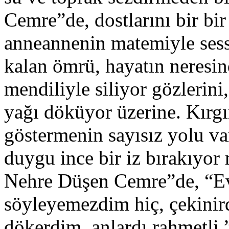
Cemre”de, dostlarını bir bi
anneannenin matemiyle sess
kalan ömrü, hayatın neresin
mendiliyle siliyor gözlerin
yağı döküyor üzerine. Kırgı
göstermenin sayısız yolu var
duygu ince bir iz bırakıyor
Nehre Düşen Cemre”de, “Ev
söyleyemezdim hiç, çekini
dökerdim, anlardı rahmetli,”