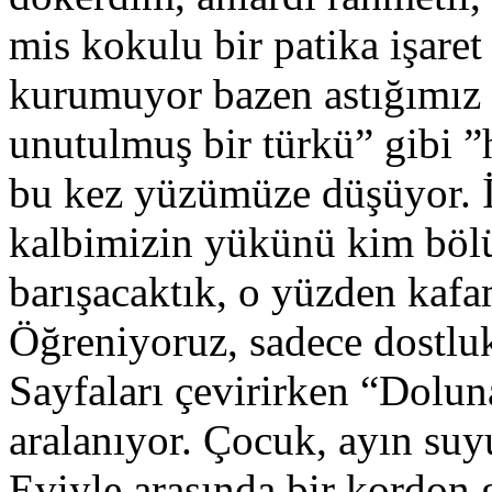
mis kokulu bir patika işaret
kurumuyor bazen astığımız 
unutulmuş bir türkü” gibi 
bu kez yüzümüze düşüyor. İ
kalbimizin yükünü kim böl
barışacaktık, o yüzden kaf
Öğreniyoruz, sadece dostluk
Sayfaları çevirirken “Dolun
aralanıyor. Çocuk, ayın suy
Eviyle arasında bir kordon 