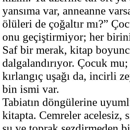
yansıma var, anneanne vars
ölüleri de çoğaltır mı?” Ço
onu geçiştirmiyor; her birin
Saf bir merak, kitap boyun
dalgalandırıyor. Çocuk mu; 
kırlangıç uşağı da, incirli
bin ismi var.
Tabiatın döngülerine uyumlu 
kitapta. Cemreler acelesiz, 
su ve toprak sezdirmeden bi