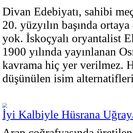
Divan Edebiyatı, sahibi me
20. yüzyılın başında ortaya 
yok. İskoçyalı oryantalist 
1900 yılında yayınlanan Osm
kavrama hiç yer verilmez. 
düşünülen isim alternatifler
İyi Kalbiyle Hüsrana Uğray
Arap coğrafyasında üretilen