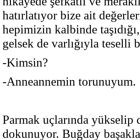
hikâyede şefkatli ve meraklı
hatırlatıyor bize ait değerle
hepimizin kalbinde taşıdığ
gelsek de varlığıyla tesell
-Kimsin?
-Anneannemin torunuyum.
Parmak uçlarında yükselip d
dokunuyor. Buğday başakları