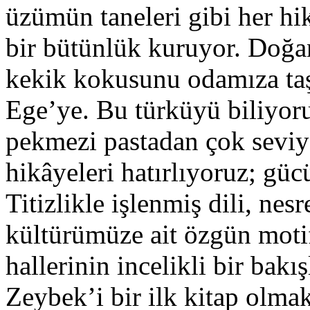
üzümün taneleri gibi her hi
bir bütünlük kuruyor. Doğan
kekik kokusunu odamıza taş
Ege’ye. Bu türküyü biliyoru
pekmezi pastadan çok seviy
hikâyeleri hatırlıyoruz; gü
Titizlikle işlenmiş dili, nes
kültürümüze ait özgün motif
hallerinin incelikli bir bakı
Zeybek’i bir ilk kitap olmakt