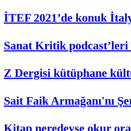
İTEF 2021’de konuk İtal
Sanat Kritik podcast’leri
Z Dergisi kütüphane kül
Sait Faik Armağanı'nı Ş
Kitap neredeyse okur orad