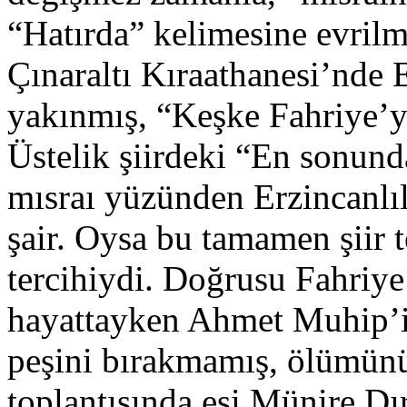
“Hatırda” kelimesine evrilm
Çınaraltı Kıraathanesi’nde
yakınmış, “Keşke Fahriye’y
Üstelik şiirdeki “En sonund
mısraı yüzünden Erzincanlıl
şair. Oysa bu tamamen şiir te
tercihiydi. Doğrusu Fahriye
hayattayken Ahmet Muhip’in
peşini bırakmamış, ölümün
toplantısında eşi Münire Dı