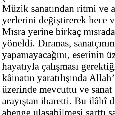
Müzik sanatından ritmi ve 
yerlerini değiştirerek hece
Mısra yerine birkaç mısrada
yöneldi. Dıranas, sanatçının
yapamayacağını, eserinin ü
hayatıyla çalışması gerekti
kâinatın yaratılışında Allah’
üzerinde mevcuttu ve sanat k
arayıştan ibaretti. Bu ilâhî
ahenge ulaşabilmesi şarttı sa