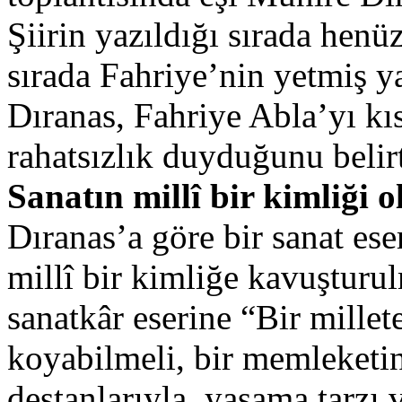
Şiirin yazıldığı sırada henü
sırada Fahriye’nin yetmiş 
Dıranas, Fahriye Abla’yı 
rahatsızlık duyduğunu belir
Sanatın millî bir kimliği o
Dıranas’a göre bir sanat es
millî bir kimliğe kavuşturul
sanatkâr eserine “Bir mille
koyabilmeli, bir memleketin;
destanlarıyla, yaşama tarzı v