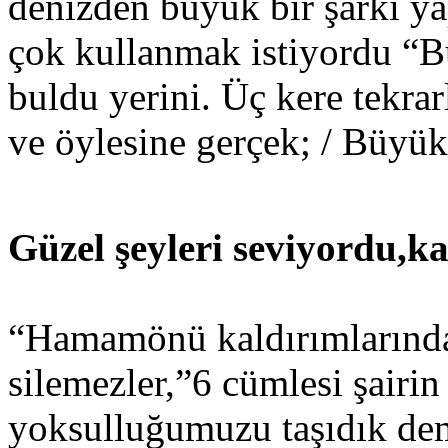
denizden büyük bir şarkı ya
çok kullanmak istiyordu “
buldu yerini. Üç kere tekr
ve öylesine gerçek; / Büyü
Güzel şeyleri seviyordu,k
“Hamamönü kaldırımlarında
silemezler,”6 cümlesi şairi
yoksulluğumuzu taşıdık de