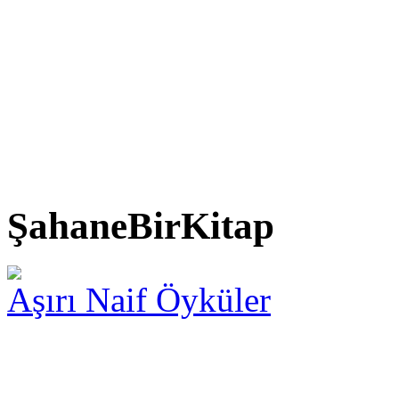
ŞahaneBirKitap
Aşırı Naif Öyküler