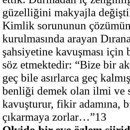
güzelliğini makyajla değişt
Kimlik sorununun çözümün
kurulmasında arayan Dıranas
şahsiyetine kavuşması için
söz etmektedir: “Bize bir a
geç bile asırlarca geç kalm
benliği demek olan ilmi ve 
kavuşturur, fikir adamına, b
çıkarmaya zorlar…”13
Olvido bir eve özlem şiirid