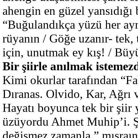
ahengin en güzel yansıdığı 
“Buğulandıkça yüzü her ay
rüyanın / Göğe uzanır- tek,
için, unutmak ey kış! / Büy
Bir şiirle anılmak istemez
Kimi okurlar tarafından “F
Dıranas. Olvido, Kar, Ağrı v
Hayatı boyunca tek bir şii
üzüyordu Ahmet Muhip’i. Şi
değişmez zamanla,” mısraın