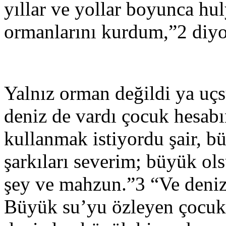
yıllar ve yollar boyunca h
ormanlarını kurdum,”2 diyo
Yalnız orman değildi ya uç
deniz de vardı çocuk hesab
kullanmak istiyordu şair, b
şarkıları severim; büyük ol
şey ve mahzun.”3 “Ve denizd
Büyük su’yu özleyen çocukl