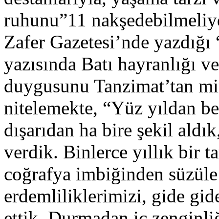
ruhunu”11 nakşedebilmeliy
Zafer Gazetesi’nde yazdığı 
yazısında Batı hayranlığı ve
duygusunu Tanzimat’tan mira
nitelemekte, “Yüz yıldan be
dışarıdan ha bire şekil aldı
verdik. Binlerce yıllık bir 
coğrafya imbiğinden süzüle 
erdemliliklerimizi, gide gid
ettik. Durmadan iç zenginliğ