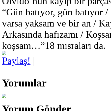
Olvido’nun kayıp bir parçası
“Gün batıyor, gün batıyor /
varsa yaksam ve bir an / K
Arkasında hafızamı / Koşs
koşsam…”18 mısraları da.
Paylaş!
|
Yorumlar
Yorum Gönder