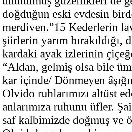
unutulmuş güzellikleri de g
doğduğun eski evdesin bird
merdiven.”15 Kederlerin lav
şiirlerin yarım bırakıldığı, 
kardaki ayak izlerinin çiçeğ
“Aldan, gelmiş olsa bile ümit
kar içinde/ Dönmeyen âşığı
Olvido ruhlarımızı altüst ed
anlarımıza ruhunu üfler. Şai
saf kalbimizde doğmuş ve ö