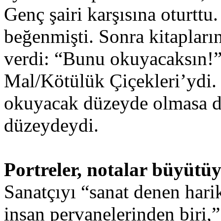
Genç şairi karşısına oturttu.
beğenmişti. Sonra kitapların
verdi: “Bunu okuyacaksın!”
Mal/Kötülük Çiçekleri’ydi. F
okuyacak düzeyde olmasa da
düzeydeydi.
Portreler, notalar büyütü
Sanatçıyı “sanat denen hari
insan pervanelerinden biri,