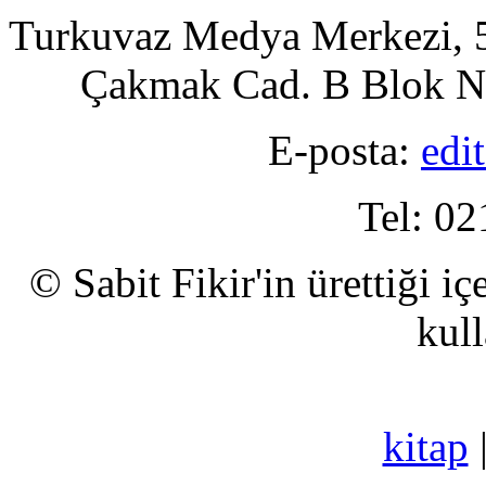
Turkuvaz Medya Merkezi, 5
Çakmak Cad. B Blok No
E-posta:
edi
Tel: 02
© Sabit Fikir'in ürettiği i
kull
kitap