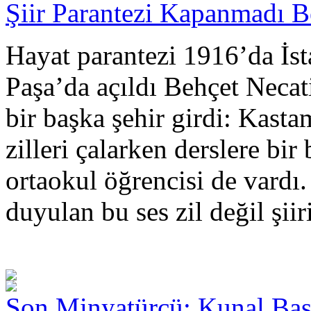
Şiir Parantezi Kapanmadı Be
Hayat parantezi 1916’da İst
Paşa’da açıldı Behçet Necati
bir başka şehir girdi: Kas
zilleri çalarken derslere bir
ortaokul öğrencisi de vardı.
duyulan bu ses zil değil şiiri
Son Minyatürcü: Kunal Ba