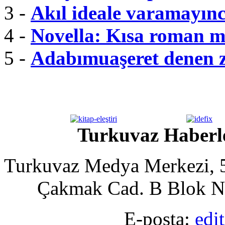
3 -
Akıl ideale varamayınc
4 -
Novella: Kısa roman m
5 -
Adabımuaşeret denen 
Turkuvaz Haberle
Turkuvaz Medya Merkezi, 5
Çakmak Cad. B Blok No
E-posta:
edi