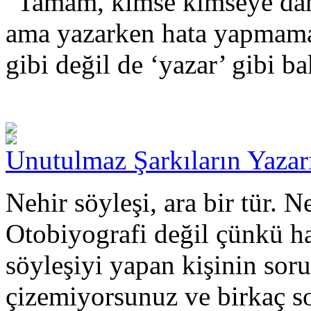
“Tamam, kimse kimseye dâh
ama yazarken hata yapmama
gibi değil de ‘yazar’ gibi b
Unutulmaz Şarkıların Yazar
Nehir söyleşi, ara bir tür. 
Otobiyografi değil çünkü hay
söyleşiyi yapan kişinin sorul
çizemiyorsunuz ve birkaç so