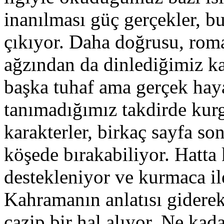
inanılması güç gerçekler, b
çıkıyor. Daha doğrusu, rom
ağzından da dinlediğimiz k
başka tuhaf ama gerçek haya
tanımadığımız takdirde kur
karakterler, birkaç sayfa so
köşede bırakabiliyor. Hatta
destekleniyor ve kurmaca ile
Kahramanın anlatısı giderek
cazip bir hal alıyor. Ne kad