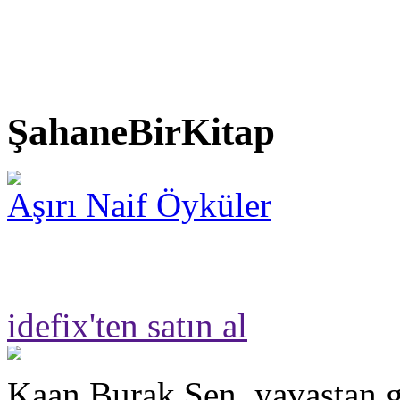
ŞahaneBirKitap
Aşırı Naif Öyküler
idefix'ten satın al
Kaan Burak Şen, yavaştan g