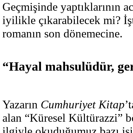
Geçmişinde yaptıklarının acı
iyilikle çıkarabilecek mi? İş
romanın son dönemecine.
“Hayal mahsulüdür, gerç
Yazarın
Cumhuriyet Kitap
’
alan “Küresel Kültürazzi”
ilgiyle okuduğumuz bazı isi