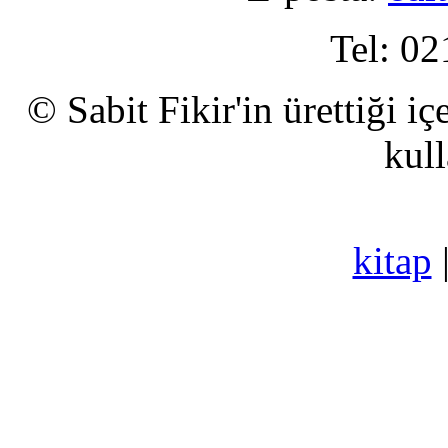
Tel: 02
© Sabit Fikir'in ürettiği i
kull
kitap