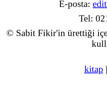
E-posta:
edi
Tel: 02
© Sabit Fikir'in ürettiği i
kull
kitap