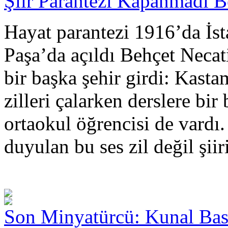
Şiir Parantezi Kapanmadı Be
Hayat parantezi 1916’da İst
Paşa’da açıldı Behçet Necati
bir başka şehir girdi: Kas
zilleri çalarken derslere bir
ortaokul öğrencisi de vardı.
duyulan bu ses zil değil şiiri
Son Minyatürcü: Kunal Ba