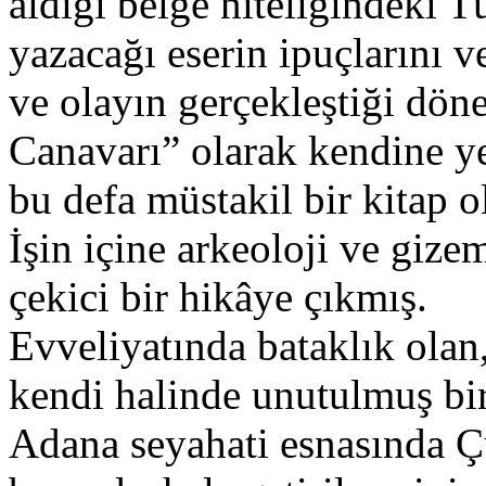
aldığı belge niteliğindeki T
yazacağı eserin ipuçlarını v
ve olayın gerçekleştiği dö
Canavarı” olarak kendine ye
bu defa müstakil bir kitap 
İşin içine arkeoloji ve gize
çekici bir hikâye çıkmış.
Evveliyatında bataklık olan,
kendi halinde unutulmuş bi
Adana seyahati esnasında 