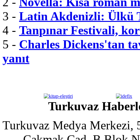
2 -
Novella: Kısa roman m
3 -
Latin Akdenizli: Ülkü
4 -
Tanpınar Festivali, kor
5 -
Charles Dickens'tan tav
yanıt
Turkuvaz Haberle
Turkuvaz Medya Merkezi, 5
Çakmak Cad. B Blok No