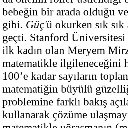
bebeğin bir arada olduğu ve
gibi.
Güç'
ü okurken sık sı
geçti. Stanford Üniversites
ilk kadın olan Meryem Mirz
matematikle ilgileneceğini 
100’e kadar sayıların topl
matematiğin büyülü güzelli
problemine farklı bakış açı
kullanarak çözüme ulaşmayı
matematikle uğraşmanın (ma