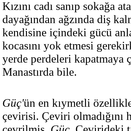
Kızını cadı sanıp sokağa at
dayağından ağzında diş kal
kendisine içindeki gücü anl
kocasını yok etmesi gerekirk
yerde perdeleri kapatmaya ça
Manastırda bile.
Güç'
ün en kıymetli özellikle
çevirisi. Çeviri olmadığını 
çevrilmiş,
Güç
. Çevirideki t