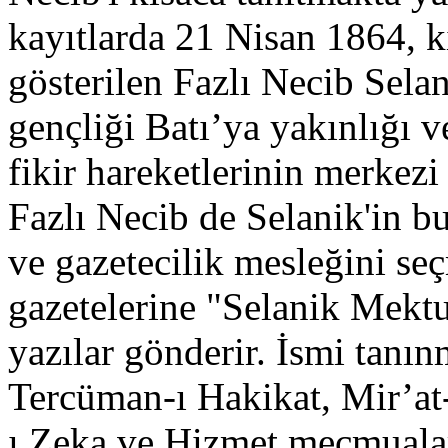
kayıtlarda 21 Nisan 1864, 
gösterilen Fazlı Necib Sel
gençliği Batı’ya yakınlığı 
fikir hareketlerinin merkezi
Fazlı Necib de Selanik'in b
ve gazetecilik mesleğini se
gazetelerine "Selanik Mektup
yazılar gönderir. İsmi tanı
Tercüman-ı Hakikat, Mir’at
ı Zeka ve Hizmet mecmualar