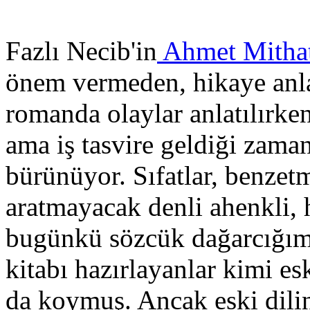
Fazlı Necib'in
Ahmet Mitha
önem vermeden, hikaye anla
romanda olaylar anlatılırken 
ama iş tasvire geldiği zaman
bürünüyor. Sıfatlar, benzetm
aratmayacak denli ahenkli, h
bugünkü sözcük dağarcığımız
kitabı hazırlayanlar kimi e
da koymuş. Ancak eski dilin