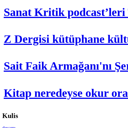
Sanat Kritik podcast’leri
Z Dergisi kütüphane kül
Sait Faik Armağanı'nı Ş
Kitap neredeyse okur orad
Kulis
devamı