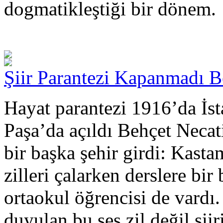
dogmatikleştiği bir dönem.
Şiir Parantezi Kapanmadı Be
Hayat parantezi 1916’da İst
Paşa’da açıldı Behçet Necati
bir başka şehir girdi: Kas
zilleri çalarken derslere bir
ortaokul öğrencisi de vardı.
duyulan bu ses zil değil şiiri