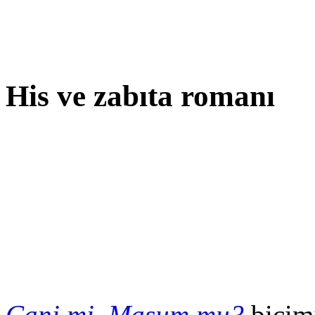
His ve zabıta romanı
Cani mi, Masum mu?
biçim