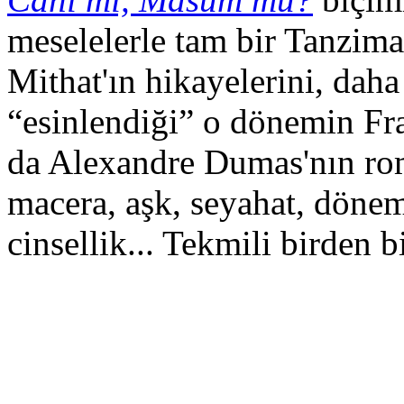
meselelerle tam bir Tanzim
Mithat'ın hikayelerini, dah
“esinlendiği” o dönemin Fra
da Alexandre Dumas'nın roma
macera, aşk, seyahat, dönem
cinsellik... Tekmili birden b