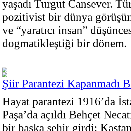
yaşadı Turgut Cansever. Tü
pozitivist bir dünya görüşü
ve “yaratıcı insan” düşünce
dogmatikleştiği bir dönem.
Şiir Parantezi Kapanmadı Be
Hayat parantezi 1916’da İst
Paşa’da açıldı Behçet Necati
bir başka şehir girdi: Kas