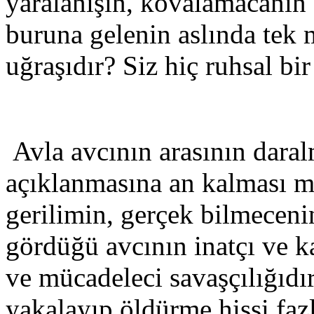
yaralanışın, kovalamacanın 
buruna gelenin aslında tek
uğraşıdır? Siz hiç ruhsal bir
Avla avcının arasının daralm
açıklanmasına an kalması m
gerilimin, gerçek bilmeceni
gördüğü avcının inatçı ve ka
ve mücadeleci savaşçılığıdır
yakalayıp öldürme hissi fazl