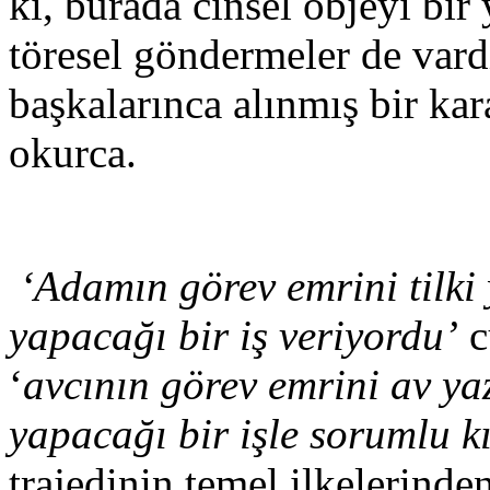
ki, burada cinsel objeyi bir
töresel göndermeler de vardı
başkalarınca alınmış bir kara
okurca.
‘Adamın görev emrini tilki
yapacağı bir iş veriyordu’
c
‘
avcının görev emrini av ya
yapacağı bir işle sorumlu k
trajedinin temel ilkelerind