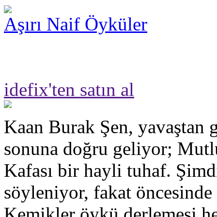
Aşırı Naif Öyküler
idefix'ten satın al
Kaan Burak Şen, yavaştan g
sonuna doğru geliyor; Mut
Kafası bir hayli tuhaf. Şimd
söyleniyor, fakat öncesinde
Kemikler öykü derlemesi hen