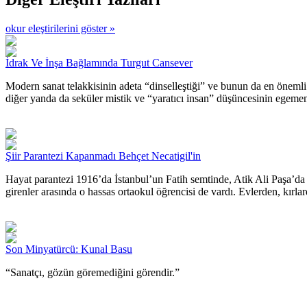
okur eleştirilerini göster »
İdrak Ve İnşa Bağlamında Turgut Cansever
Modern sanat telakkisinin adeta “dinselleştiği” ve bunun da en önemli
diğer yanda da seküler mistik ve “yaratıcı insan” düşüncesinin egeme
Şiir Parantezi Kapanmadı Behçet Necatigil'in
Hayat parantezi 1916’da İstanbul’un Fatih semtinde, Atik Ali Paşa’da a
girenler arasında o hassas ortaokul öğrencisi de vardı. Evlerden, kırlard
Son Minyatürcü: Kunal Basu
“Sanatçı, gözün göremediğini görendir.”