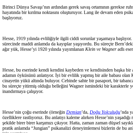
Birinci Dünya Savaşı’nın ardından gerek savaş ortamının gerekse ruhs
hayatında bir kırılma noktasını oluşturuyor. Lang ile devam eden psik
başlıyoruz.
Hesse, 1919 yılında evliliğiyle ilgili ciddi sorunlar yaşamaya başlıyor. 
sürecinde maddi anlamda da kayıplar yaşıyordu. Bu süreçte Bern’deki
ağır yük, Hesse’yi 1920 yılında yayımlanan
Klein ve Wagner
adlı ese
Hesse, bu eserinde kendi kendini kaybeden ve kendisinden başka bir a
adamın öyküsünü anlatıyor. İyi bir evlilik yapmış bir aile babası olan
cinayetin yükü altında buluyor. Cebinde sahte bir pasaport, bir tabanca
bu süreçte yitirmiş olduğu belleğini Wagner ismindeki bir karakterle
inandırmaya çalışıyor.
Hesse’nin çoğu eserinde (örneğin
Demian
’da,
Doğu Yolculuğu
’nda y
özelliklere rastlıyoruz. Bu anlatıyı kaleme alırken Hesse’nin yaşadığı ru
şekilde birer birer karşımızı çıkıyor. Hatta, zaman zaman düşsel sayı
pratik anlamda “Jungian” psikanalizi deneyimlemesi bizlerin de bu a