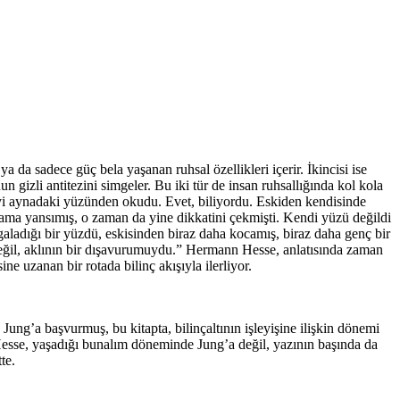
a da sadece güç bela yaşanan ruhsal özellikleri içerir. İkincisi ise
nun gizli antitezini simgeler. Bu iki tür de insan ruhsallığında kol kola
 şeyi aynadaki yüzünden okudu. Evet, biliyordu. Eskiden kendisinde
ir cama yansımış, o zaman da yine dikkatini çekmişti. Kendi yüzü değildi
mgaladığı bir yüzdü, eskisinden biraz daha kocamış, biraz daha genç bir
eğil, aklının bir dışavurumuydu.” Hermann Hesse, anlatısında zaman
ne uzanan bir rotada bilinç akışıyla ilerliyor.
ng’a başvurmuş, bu kitapta, bilinçaltının işleyişine ilişkin dönemi
m. Hesse, yaşadığı bunalım döneminde Jung’a değil, yazının başında da
te.