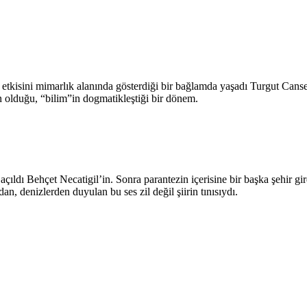
 etkisini mimarlık alanında gösterdiği bir bağlamda yaşadı Turgut Cans
n olduğu, “bilim”in dogmatikleştiği bir dönem.
çıldı Behçet Necatigil’in. Sonra parantezin içerisine bir başka şehir gi
an, denizlerden duyulan bu ses zil değil şiirin tınısıydı.