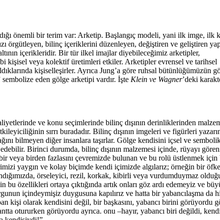
ığı önemli bir terim var: Arketip. Başlangıç modeli, yani ilk imge, ilk 
ı örgütleyen, bilinç içeriklerini düzenleyen, değiştiren ve geliştiren yap
tının içerikleridir. Bir tür ilkel imajlar diyebileceğimiz arketipler,
i kişisel veya kolektif üretimleri etkiler. Arketipler evrensel ve tarihsel
 aldıklarında kişiselleşirler. Ayrıca Jung’a göre ruhsal bütünlüğümüzün 
 sembolize eden gölge arketipi vardır. İşte
Klein ve Wagner
’deki karakte
aliyetlerinde ve konu seçimlerinde bilinç dışının derinliklerinden malze
ileyiciliğinin sırrı buradadır. Bilinç dışının imgeleri ve figürleri yazarı
ğını bilmeyen diğer insanlara taşırlar. Gölge kendisini içsel ve sembolik
edebilir. Birinci durumda, bilinç dışının malzemesi içinde, rüyayı görenin
 bir veya birden fazlasını çevremizde bulunan ve bu rolü üstlenmek için bel
imizi yaygın ve kolay biçimde kendi içimizde algılarız; örneğin bir öf
ığımızda, örseleyici, rezil, korkak, kibirli veya vurdumduymaz olduğu
zin bu özellikleri ortaya çıktığında artık onları göz ardı edemeyiz ve b
gunun içindeymişiz duygusuna kapılırız ve hatta bir yabancılaşma da hiss
an kişi olarak kendisini değil, bir başkasını, yabancı birini görüyordu 
tta otururken görüyordu ayrıca. onu –hayır, yabancı biri değildi, kendis
a kendisiydi!”