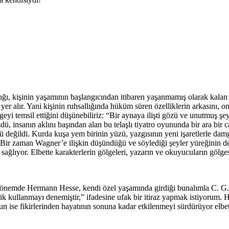
dığı, kişinin yaşamının başlangıcından itibaren yaşanmamış olarak kalan y
e yer alır. Yani kişinin ruhsallığında hüküm süren özelliklerin arkasını, o
ölgeyi temsil ettiğini düşünebiliriz: “Bir aynaya ilişti gözü ve unutmuş
üzdü, insanın aklını başından alan bu telaşlı tiyatro oyununda bir ara b
üzü değildi. Kurda kuşa yem birinin yüzü, yazgısının yeni işaretlerle da
 Bir zaman Wagner’e ilişkin düşündüğü ve söylediği şeyler yüreğinin d
sağlıyor. Elbette karakterlerin gölgeleri, yazarın ve okuyucuların gölgesi
 dönemde Hermann Hesse, kendi özel yaşamında girdiği bunalımla C. G. Ju
teknik kullanmayı denemiştir,” ifadesine ufak bir itiraz yapmak istiyoru
un ise fikirlerinden hayatının sonuna kadar etkilenmeyi sürdürüyor elbet