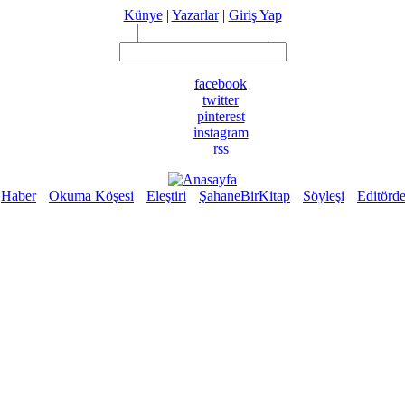
Künye
|
Yazarlar
|
Giriş Yap
facebook
twitter
pinterest
instagram
rss
Haber
Okuma Köşesi
Eleştiri
ŞahaneBirKitap
Söyleşi
Editörd