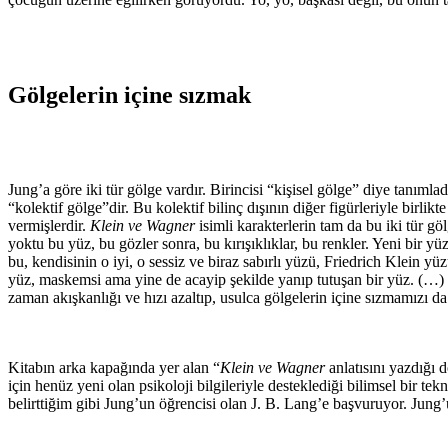
Gölgelerin içine sızmak
Jung’a göre iki tür gölge vardır. Birincisi “kişisel gölge” diye tanımla
“kolektif gölge”dir. Bu kolektif bilinç dışının diğer figürleriyle birlikt
vermişlerdir.
Klein ve Wagner
isimli karakterlerin tam da bu iki tür g
yoktu bu yüz, bu gözler sonra, bu kırışıklıklar, bu renkler. Yeni bir y
bu, kendisinin o iyi, o sessiz ve biraz sabırlı yüzü, Friedrich Klein y
yüz, maskemsi ama yine de acayip şekilde yanıp tutuşan bir yüz. (…)
zaman akışkanlığı ve hızı azaltıp, usulca gölgelerin içine sızmamızı da 
Kitabın arka kapağında yer alan “
Klein ve Wagner
anlatısını yazdığı
için henüz yeni olan psikoloji bilgileriyle desteklediği bilimsel bir 
belirttiğim gibi Jung’un öğrencisi olan J. B. Lang’e başvuruyor. Jung’