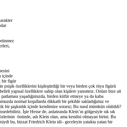
karakter
ılar
görünmez
rleri,
mesini
n içinde
 bir figür
 psişik özelliklerini kişileştirdiği bir veya birden çok rüya figürü
irli yapısal özelliklere sahip olan kişilere yansıtırız. Onları bize ait
ke patlaması yaşadığımızda, birden küfür etmeye ya da kaba
muzda normal koşullarda dikkatli bir şekilde sakladığımız ve
üyük bir şaşkınlık içinde kendimize sorarız; Bu nasıl mümkün olabildi?
edebiliriz. İşte Hesse de, anlatısında Klein’ın gölgesiyle sık sık
gözlerinin önünde, adı Klein olan, ama kendisi olmayan birini. Bu
iydi bu, bizzat Friedrich Klein idi– geceleyin yatakta yatan bir