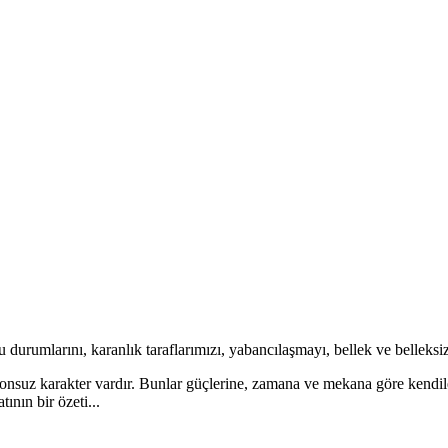
urumlarını, karanlık taraflarımızı, yabancılaşmayı, bellek ve belleksizli
sonsuz karakter vardır. Bunlar güçlerine, zamana ve mekana göre kendile
ının bir özeti...