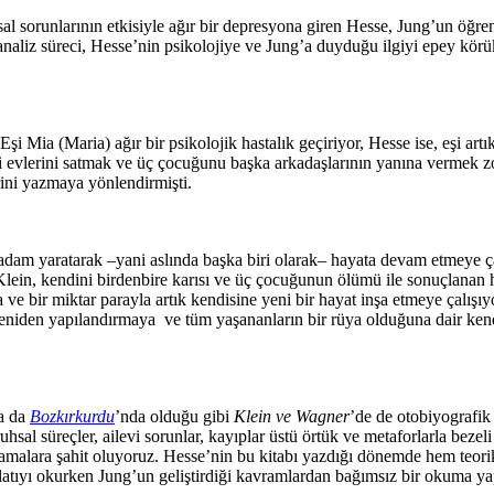
al sorunlarının etkisiyle ağır bir depresyona giren Hesse, Jung’un öğr
analiz süreci, Hesse’nin psikolojiye ve Jung’a duyduğu ilgiyi epey körü
Eşi Mia (Maria) ağır bir psikolojik hastalık geçiriyor, Hesse ise, eşi artı
 evlerini satmak ve üç çocuğunu başka arkadaşlarının yanına vermek z
rini yazmaya yönlendirmişti.
dam yaratarak –yani aslında başka biri olarak– hayata devam etmeye ça
 Klein, kendini birdenbire karısı ve üç çocuğunun ölümü ile sonuçlanan h
 ve bir miktar parayla artık kendisine yeni bir hayat inşa etmeye çalışıy
 yeniden yapılandırmaya ve tüm yaşananların bir rüya olduğuna dair ken
a da
Bozkırkurdu
’nda olduğu gibi
Klein ve Wagner
’de de otobiyografik
hsal süreçler, ailevi sorunlar, kayıplar üstü örtük ve metaforlarla bezeli
klamalara şahit oluyoruz. Hesse’nin bu kitabı yazdığı dönemde hem teor
nlatıyı okurken Jung’un geliştirdiği kavramlardan bağımsız bir okuma 