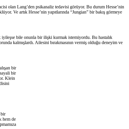
encisi olan Lang’den psikanaliz tedavisi görüyor. Bu durum Hesse’nin
klüyor. Ve artık Hesse’nin yapıtlarında “Jungian” bir bakış görmeye
k iyileşse bile onunla bir ilişki kurmak istemiyordu. Bu hastalık
orunda kalmışlardı. Ailesini bırakmasının vermiş olduğu deneyim ve
lışan bir
ayali bir
or. Klein
disini
 bir
ik hem de
yapmamıza