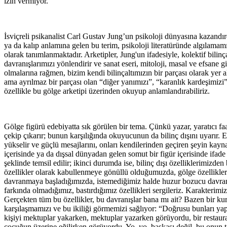
izin vermiyor.
İsviçreli psikanalist Carl Gustav Jung’un psikoloji dünyasına kazandırd
ya da kalıp anlamına gelen bu terim, psikoloji literatüründe algılamamız
olarak tanımlanmaktadır. Arketipler, Jung'un ifadesiyle, kolektif bilinçal
davranışlarımızı yönlendirir ve sanat eseri, mitoloji, masal ve efsane gib
olmalarına rağmen, bizim kendi bilinçaltımızın bir parçası olarak yer
ama ayrılmaz bir parçası olan “diğer yanımızı”, “karanlık kardeşimizi”
özellikle bu gölge arketipi üzerinden okuyup anlamlandırabiliriz.
Gölge figürü edebiyatta sık görülen bir tema. Çünkü yazar, yaratıcı fa
çekip çıkarır; bunun karşılığında okuyucunun da bilinç dışını uyarır. Etk
yükselir ve güçlü mesajlarını, onları kendilerinden geçiren şeyin kayna
içerisinde ya da dışsal dünyadan gelen somut bir figür içerisinde ifade 
şeklinde temsil edilir; ikinci durumda ise, bilinç dışı özelliklerimizden
özellikler olarak kabullenmeye gönüllü olduğumuzda, gölge özellikler
davranmaya başladığımızda, istemediğimiz halde huzur bozucu davrand
farkında olmadığımız, bastırdığımız özellikleri sergileriz. Karakterimi
Gerçekten tüm bu özellikler, bu davranışlar bana mı ait? Bazen bir kur
karşılaşmamızı ve bu ikiliği görmemizi sağlıyor: “Doğrusu bunları yap
kişiyi mektuplar yakarken, mektuplar yazarken görüyordu, bir restauran
çocuğun üzerine eğilirken görüyordu. Yo, yo, başkası değil, bu onun t