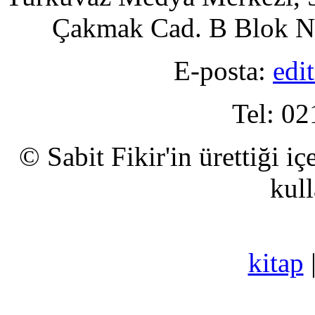
Çakmak Cad. B Blok No
E-posta:
edi
Tel: 02
© Sabit Fikir'in ürettiği i
kull
kitap