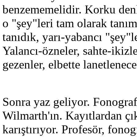
benzememelidir. Korku denk
o "şey"leri tam olarak tanı
tanıdık, yarı-yabancı "şey"l
Yalancı-özneler, sahte-ikizle
gezenler, elbette lanetlenec
Sonra yaz geliyor. Fonograf
Wilmarth'ın. Kayıtlardan çık
karıştırıyor. Profesör, fono