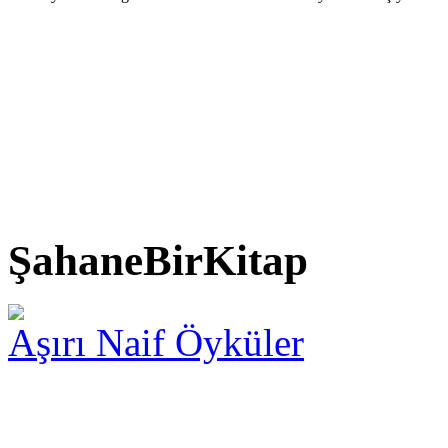
ŞahaneBirKitap
Aşırı Naif Öyküler