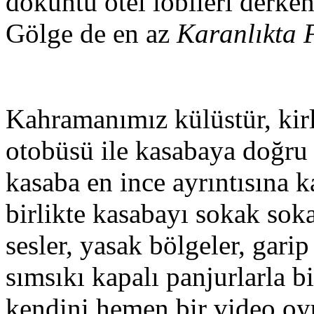
döküntü otel lobileri derk
Gölge de en az
Karanlıkta 
Kahramanımız külüstür, kirl
otobüsü ile kasabaya doğru
kasaba en ince ayrıntısına k
birlikte kasabayı sokak sok
sesler, yasak bölgeler, gari
sımsıkı kapalı panjurlarla b
kendini hemen bir video oy