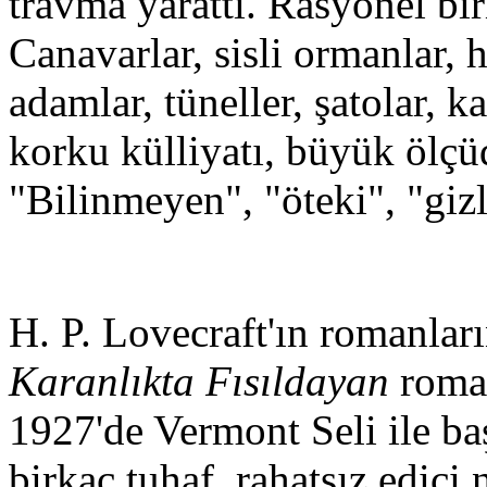
travma yarattı. Rasyonel bir
Canavarlar, sisli ormanlar, h
adamlar, tüneller, şatolar, k
korku külliyatı, büyük ölçü
"Bilinmeyen", "öteki", "giz
H. P. Lovecraft'ın romanları
Karanlıkta Fısıldayan
roman
1927'de Vermont Seli ile baş
birkaç tuhaf, rahatsız edici