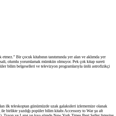
terk etmez.” Bir çocuk kitabının tanıtımında yer alan ve aklımda yer
 misali, olumlu yorumlamak mümkün olmuyor. Pek çok kitap sureti
üler bilim belgeselleri ve televizyon programlarıyla ünlü astrofizikçi
apılan ilk teleskoptan günümüzde uzak galaksileri izlememize olanak
e birlikte yazdığı popüler bilim kitabı Accessory to War şu alt
k). Tyson ve Lang ve kısa sürede New York Times Best Seller listesine