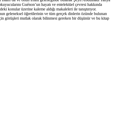
 okuyucularını Guénon’un hayatı ve entelektüel çevresi hakkında
i konular üzerine kaleme aldığı makaleleri ile tanıştırıyor.
unun geleneksel öğretilerinin ve tüm gerçek dinlerin özünde bulunan
in görüşleri mutlak olarak bilinmesi gereken bir düşünür ve bu kitap