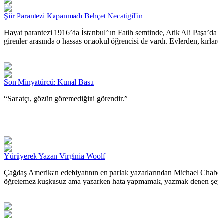
Şiir Parantezi Kapanmadı Behçet Necatigil'in
Hayat parantezi 1916’da İstanbul’un Fatih semtinde, Atik Ali Paşa’da a
girenler arasında o hassas ortaokul öğrencisi de vardı. Evlerden, kırlard
Son Minyatürcü: Kunal Basu
“Sanatçı, gözün göremediğini görendir.”
Yürüyerek Yazan Virginia Woolf
Çağdaş Amerikan edebiyatının en parlak yazarlarından Michael Chabon
öğretemez kuşkusuz ama yazarken hata yapmamak, yazmak denen şeye ‘