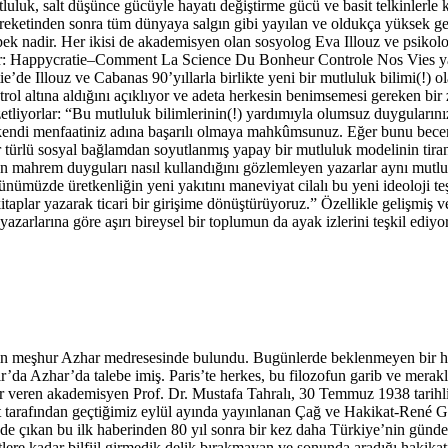
luluk, salt düşünce gücüyle hayatı değiştirme gücü ve basit telkinlerle 
ketinden sonra tüm dünyaya salgın gibi yayılan ve oldukça yüksek getiril
ar pek nadir. Her ikisi de akademisyen olan sosyolog Eva Illouz ve psikol
işler: Happycratie–Comment La Science Du Bonheur Controle Nos Vies y
Illouz ve Cabanas 90’yıllarla birlikte yeni bir mutluluk bilimi(!) ola
ontrol altına aldığını açıklıyor ve adeta herkesin benimsemesi gereken b
zetliyorlar: “Bu mutluluk bilimlerinin(!) yardımıyla olumsuz duygularını
 kendi menfaatiniz adına başarılı olmaya mahkûmsunuz. Eğer bunu becere
Her türlü sosyal bağlamdan soyutlanmış yapay bir mutluluk modelinin tiranl
 mahrem duyguları nasıl kullandığını gözlemleyen yazarlar aynı mutluluğ
ümüzde üretkenliğin yeni yakıtını maneviyat cilalı bu yeni ideoloji teşk
 kitaplar yazarak ticari bir girişime dönüştürüyoruz.” Özellikle gelişmiş
zarlarına göre aşırı bireysel bir toplumun da ayak izlerini teşkil ediyor
 meşhur Azhar medresesinde bulundu. Bugünlerde beklenmeyen bir haber
a Azhar’da talebe imiş. Paris’te herkes, bu filozofun garib ve merak
er veren akademisyen Prof. Dr. Mustafa Tahralı, 30 Temmuz 1938 tarihl
yat tarafından geçtiğimiz eylül ayında yayınlanan Çağ ve Hakikat-René
de çıkan bu ilk haberinden 80 yıl sonra bir kez daha Türkiye’nin gündemi
etlere kadar bilfiil girmedik delik bırakmayan ve sonunda aradığı haki