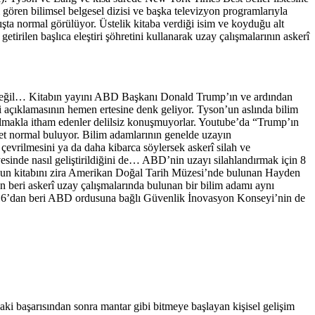
gi gören bilimsel belgesel dizisi ve başka televizyon programlarıyla
ışta normal görülüyor. Üstelik kitaba verdiği isim ve koyduğu alt
getirilen başlıca eleştiri şöhretini kullanarak uzay çalışmalarının askerî
dar değil… Kitabın yayını ABD Başkanı Donald Trump’ın ve ardından
i açıklamasının hemen ertesine denk geliyor. Tyson’un aslında bilim
” olmakla itham edenler delilsiz konuşmuyorlar. Youtube’da “Trump’ın
gayet normal buluyor. Bilim adamlarının genelde uzayın
 çevrilmesini ya da daha kibarca söylersek askerî silah ve
yesinde nasıl geliştirildiğini de… ABD’nin uzayı silahlandırmak için 8
on’un kitabını zira Amerikan Doğal Tarih Müzesi’nde bulunan Hayden
n beri askerî uzay çalışmalarında bulunan bir bilim adamı aynı
2016’dan beri ABD ordusuna bağlı Güvenlik İnovasyon Konseyi’nin de
ki başarısından sonra mantar gibi bitmeye başlayan kişisel gelişim