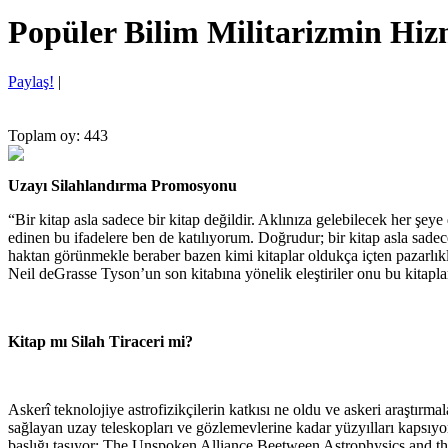
Popüler Bilim Militarizmin Hiz
Paylaş!
|
Toplam oy: 443
Uzayı Silahlandırma Promosyonu
“Bir kitap asla sadece bir kitap değildir. Aklınıza gelebilecek her şeye
edinen bu ifadelere ben de katılıyorum. Doğrudur; bir kitap asla sad
haktan görünmekle beraber bazen kimi kitaplar oldukça içten pazarlıklı, 
Neil deGrasse Tyson’un son kitabına yönelik eleştiriler onu bu kitapl
Kitap mı Silah Tiraceri mi?
Askerî teknolojiye astrofizikçilerin katkısı ne oldu ve askeri araştır
sağlayan uzay teleskopları ve gözlemevlerine kadar yüzyılları kapsıyo
başlığı taşıyor: The Unspoken Alliance Beetween Astrophysics and the