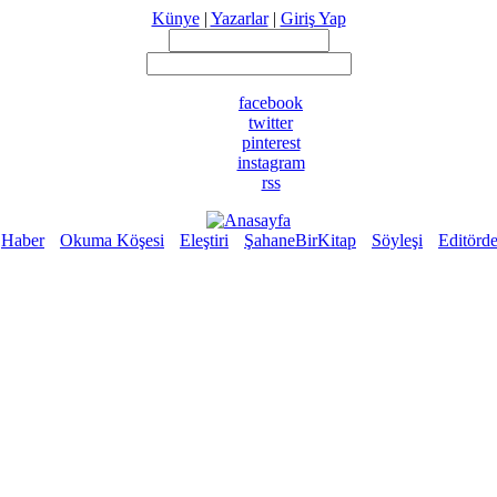
Künye
|
Yazarlar
|
Giriş Yap
facebook
twitter
pinterest
instagram
rss
Haber
Okuma Köşesi
Eleştiri
ŞahaneBirKitap
Söyleşi
Editörd