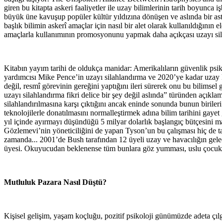
giren bu kitapta askeri faaliyetler ile uzay bilimlerinin tarih boyunca 
büyük üne kavuşup popüler kültür yıldızına dönüşen ve aslında bir ast
başlık bilimin askerî amaçlar için nasıl bir alet olarak kullanıldığının 
amaçlarla kullanımının promosyonunu yapmak daha açıkçası uzayı sil
Kitabın yayım tarihi de oldukça manidar: Amerikalıların güvenlik psi
yardımcısı Mike Pence’in uzayı silahlandırma ve 2020’ye kadar uzay k
değil, resmî görevinin gereğini yaptığını ileri sürerek onu bu bilimse
uzayı silahlandırma fikri delice bir şey değil aslında” türünden açıkla
silahlandırılmasına karşı çıktığını ancak eninde sonunda bunun birileri
teknolojilerle donatılmasını normalleştirmek adına bilim tarihini gaye
yıl içinde ayırmayı düşündüğü 5 milyar dolarlık başlangıç bütçesini
Gözlemevi’nin yöneticiliğini de yapan Tyson’un bu çalışması hiç de ta
zamanda... 2001’de Bush tarafından 12 üyeli uzay ve havacılığın g
üyesi. Okuyucudan beklenense tüm bunlara göz yumması, uslu çocuk ol
Mutluluk Pazara Nasıl Düştü?
Kişisel gelişim, yaşam koçluğu, pozitif psikoloji günümüzde adeta çıl