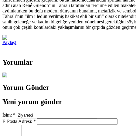
adını alan René Guénon’un Tahralı tarafından tercüme edilen makalele
aydınlatırken bu defa modern dünyanın bunalımı, metafizik ve semboli
Tahralı’nın “ilm-i ledün verilmiş hakikat ehli bir sufi” olarak nitel
sahih geleneğe ve kadim bilgeliğe yeniden yönelmesi gerektiğini söyle
onun çok çeşitli konulardaki yaklaşımlarını bir çırpıda gözden geçirme
Paylaş!
|
Yorumlar
Yorum Gönder
Yeni yorum gönder
İsim:
*
E-Posta Adresi:
*