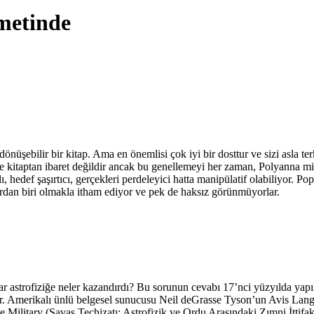
metinde
 dönüşebilir bir kitap. Ama en önemlisi çok iyi bir dosttur ve sizi asla 
ece kitaptan ibaret değildir ancak bu genellemeyi her zaman, Polyanna
hedef şaşırtıcı, gerçekleri perdeleyici hatta manipülatif olabiliyor. Pop
ardan biri olmakla itham ediyor ve pek de haksız görünmüyorlar.
malar astrofiziğe neler kazandırdı? Bu sorunun cevabı 17’nci yüzyılda y
r. Amerikalı ünlü belgesel sunucusu Neil deGrasse Tyson’un Avis Lang il
 Military (Savaş Teçhizatı: Astrofizik ve Ordu Arasındaki Zımni İttifa