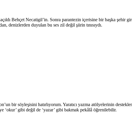
çıldı Behçet Necatigil’in. Sonra parantezin içerisine bir başka şehir gi
an, denizlerden duyulan bu ses zil değil şiirin tınısıydı.
’un bir söyleşisini hatırlıyorum. Yaratıcı yazma atölyelerinin destek
okur’ gibi değil de ‘yazar’ gibi bakmak pekâlâ öğrenilebilir.