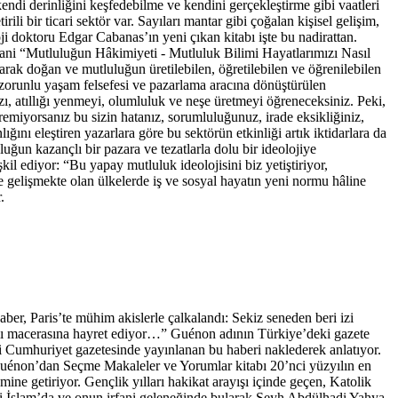
kendi derinliğini keşfedebilme ve kendini gerçekleştirme gibi vaatleri
i bir ticari sektör var. Sayıları mantar gibi çoğalan kişisel gelişim,
oji doktoru Edgar Cabanas’ın yeni çıkan kitabı işte bu nadirattan.
ani “Mutluluğun Hâkimiyeti - Mutluluk Bilimi Hayatlarımızı Nasıl
rak doğan ve mutluluğun üretilebilen, öğretilebilen ve öğrenilebilen
ir zorunlu yaşam felsefesi ve pazarlama aracına dönüştürülen
zı, atıllığı yenmeyi, olumluluk ve neşe üretmeyi öğreneceksiniz. Peki,
miyorsanız bu sizin hatanız, sorumluluğunuz, irade eksikliğiniz,
ığını eleştiren yazarlara göre bu sektörün etkinliği artık iktidarlara da
un kazançlı bir pazara ve tezatlarla dolu bir ideolojiye
il ediyor: “Bu yapay mutluluk ideolojisini biz yetiştiriyor,
 ve gelişmekte olan ülkelerde iş ve sosyal hayatın yeni normu hâline
.
, Paris’te mühim akislerle çalkalandı: Sekiz seneden beri izi
lı macerasına hayret ediyor…” Guénon adının Türkiye’deki gazete
i Cumhuriyet gazetesinde yayınlanan bu haberi naklederek anlatıyor.
 Guénon’dan Seçme Makaleler ve Yorumlar kitabı 20’nci yüzyılın en
ne getiriyor. Gençlik yılları hakikat arayışı içinde geçen, Katolik
kati İslam’da ve onun irfani geleneğinde bularak Şeyh Abdülhadi Yahya