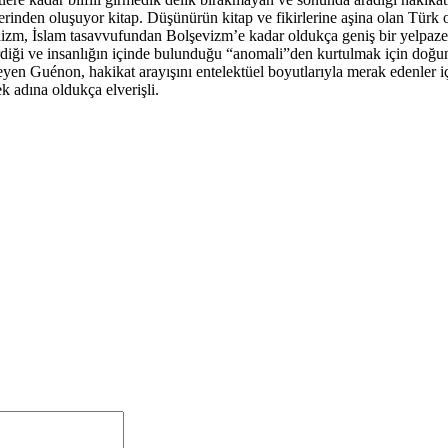
rinden oluşuyor kitap. Düşünürün kitap ve fikirlerine aşina olan Türk
zm, İslam tasavvufundan Bolşevizm’e kadar oldukça geniş bir yelpazedek
endirdiği ve insanlığın içinde bulunduğu “anomali”den kurtulmak için doğ
yen Guénon, hakikat arayışını entelektüel boyutlarıyla merak edenler iç
k adına oldukça elverişli.