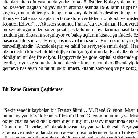
kitapları kitap dünyasının da yıldızlarına dönüştüler. Kolay yoldan mut
bol keseden dağıtan bu yayınların ardında aslında 1960’ların Hippi hare
koçluk, mutluluk terapisi kitaplarına karşılık bunları eleştiren kitapl
Illouz ve Cabanas kitaplarına bu sektöre verdikleri ironik adı verm
Kontrol Ediyor”… Ağustos sonunda Fransa’da yayınlanan Happycratie’de 
bir şey olduğunu ileri süren pozitif psikolojinin hayatlarımızı nasıl k
mutluluğun diktasını sorguluyor ve bakış açılarını kısaca şu ifadede ö
başarısız olursanız… Hayır, başarısız olamazsınız. Buna izniniz yok,
tembelliğinizdir.” Ancak eleştiri ve tahlil bu seviyeyle sınırlı değil. 
hizmet eden küresel bir ideolojiye dönüşmüş durumda. Kapitalizmin en
dönüşümünü deşifre ediyor. Happycratie’ye göre kapitalist sistemde gün
teorileştiriyor ve sonra hakkında dersler, kurslar, terapiler düzenleyip
gelmeye başlayan bu mutluluk bilimleri, kitabın sosyolog ve psikolog ya
Bir Rene Guenon Çeşitlemesi
“Sekiz senedir kaybolan bir Fransız âlimi… M. René Guénon, Mısır’ın
bulunamayan büyük Fransız filozofu René Guénon bulunmuş ve Mısır’d
okuyucusuna belki de ilk defa duyuruluşunu, tasavvuf alanında dersl
Tahralı’nın “hazırlayan” olarak imzasını taşıyan ve Kubbealtı Neşri
sıradışı ve mistik anlamda en maceralı düşünürlerinden birini Türkiye’
kilisesinden gnostik gruplara, okült masonlocalarından spritüal harek