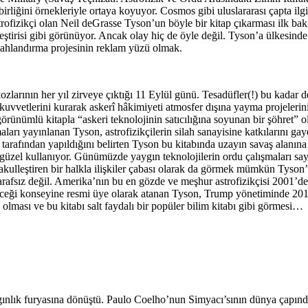
işbirliğini örnekleriyle ortaya koyuyor. Cosmos gibi uluslararası çapta il
rofizikçi olan Neil deGrasse Tyson’un böyle bir kitap çıkarması ilk bak
eleştirisi gibi görünüyor. Ancak olay hiç de öyle değil. Tyson’a ülkesinde 
ahlandırma projesinin reklam yüzü olmak.
kozlarının her yıl zirveye çıktığı 11 Eylül günü. Tesadüfler(!) bu ka
uvvetlerini kurarak askerî hâkimiyeti atmosfer dışına yayma projelerin
l görünümlü kitapla “askeri teknolojinin satıcılığına soyunan bir şöhret
maları yayınlanan Tyson, astrofizikçilerin silah sanayisine katkılarını 
 tarafından yapıldığını belirten Tyson bu kitabında uzayın savaş alanına
t güzel kullanıyor. Günümüzde yaygın teknolojilerin ordu çalışmaları sa
 makulleştiren bir halkla ilişkiler çabası olarak da görmek mümkün Tys
rafsız değil. Amerika’nın bu en gözde ve meşhur astrofizikçisi 2001’de
eleceği konseyine resmi üye olarak atanan Tyson, Trump yönetiminde 
ması ve bu kitabı salt faydalı bir popüler bilim kitabı gibi görmesi…
gınlık furyasına dönüştü. Paulo Coelho’nun Simyacı’sının dünya çapında