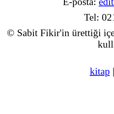
E-posta:
edi
Tel: 02
© Sabit Fikir'in ürettiği i
kull
kitap