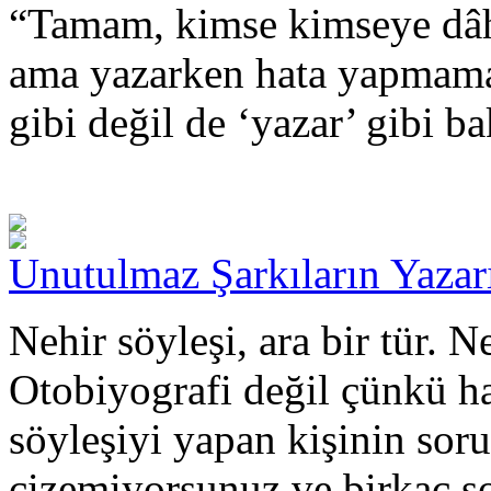
“Tamam, kimse kimseye dâh
ama yazarken hata yapmama
gibi değil de ‘yazar’ gibi b
Unutulmaz Şarkıların Yazar
Nehir söyleşi, ara bir tür. 
Otobiyografi değil çünkü hay
söyleşiyi yapan kişinin sorul
çizemiyorsunuz ve birkaç so