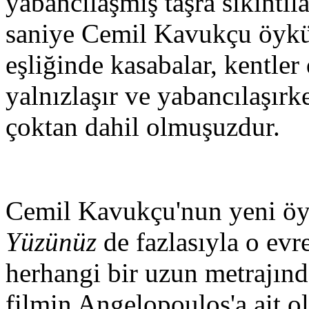
yabancılaşmış taşra sıkıntı
saniye Cemil Kavukçu öyküle
eşliğinde kasabalar, kentler
yalnızlaşır ve yabancılaşı
çoktan dahil olmuşuzdur.
Cemil Kavukçu'nun yeni öy
Yüzünüz
de fazlasıyla o evr
herhangi bir uzun metrajında
filmin Angelopoulos'a ait o